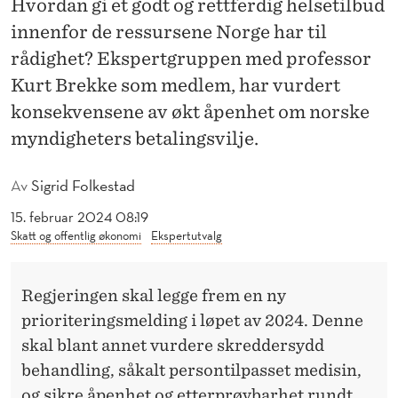
Hvordan gi et godt og rettferdig helsetilbud
E
innenfor de ressursene Norge har til
N
rådighet? Ekspertgruppen med professor
F
Kurt Brekke som medlem, har vurdert
O
konsekvensene av økt åpenhet om norske
R
myndigheters betalingsvilje.
P
Av
Sigrid Folkestad
R
15. februar 2024 08:19
I
Skatt og offentlig økonomi
Ekspertutvalg
O
Regjeringen skal legge frem en ny
R
prioriteringsmelding i løpet av 2024. Denne
I
skal blant annet vurdere skreddersydd
T
behandling, såkalt persontilpasset medisin,
og sikre åpenhet og etterprøvbarhet rundt