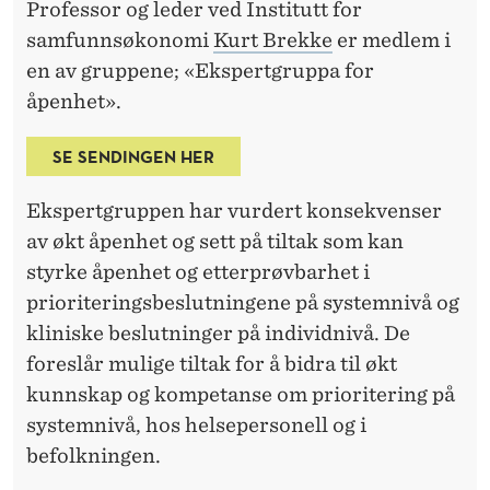
E
Professor og leder ved Institutt for
T
samfunnsøkonomi
Kurt Brekke
er medlem i
en av gruppene; «Ekspertgruppa for
J
åpenhet».
E
SE SENDINGEN HER
N
E
Ekspertgruppen har vurdert konsekvenser
S
av økt åpenhet og sett på tiltak som kan
styrke åpenhet og etterprøvbarhet i
T
prioriteringsbeslutningene på systemnivå og
E
kliniske beslutninger på individnivå. De
N
foreslår mulige tiltak for å bidra til økt
kunnskap og kompetanse om prioritering på
E
systemnivå, hos helsepersonell og i
befolkningen.