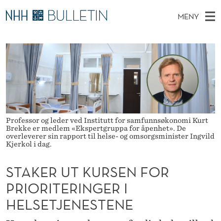
S
MENY
T
H
NO
EN
TIL NHH.NO
S
A
O
Ø
K
Stipendiater og nye forskerprofiler
V
I
K
N
E
Disputaser
E
E
T
T
D
Ekspertutvalg
S
R
T
M
E
Om Bulletin
D
U
E
E
Professor og leder ved Institutt for samfunnsøkonomi Kurt
T
Brekke er medlem «Ekspertgruppa for åpenhet». De
N
T
overleverer sin rapport til helse- og omsorgsminister Ingvild
Kjerkol i dag.
Y
K
STAKER UT KURSEN FOR
U
PRIORITERINGER I
R
HELSETJENESTENE
S