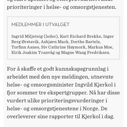
E
prioriteringer i helse- og omsorgstjenesten.
R
I
MEDLEMMER I UTVALGET
N
Ingrid Miljeteig (leder), Kurt Richard Brekke, Inger
G
Berg Ørstavik, Asbjørn Mack, Dorthe Bartels,
Torfinn Aanes, Siv Cathrine Høymork, Markus Moe,
E
Eirik Joakim Tranvåg og Magne Wang Fredriksen.
R
For å skaffe et godt kunnskapsgrunnlag i
I
arbeidet med den nye meldingen, utnevnte
H
helse- og omsorgsminister Ingvild Kjerkol i
fjor sommer tre ekspertgrupper. Nå har disse
E
vurdert ulike prioriteringsvurderinger i
L
helse- og omsorgstjenestene i Norge. De
S
overleverer sine rapporter til Kjerkol i dag.