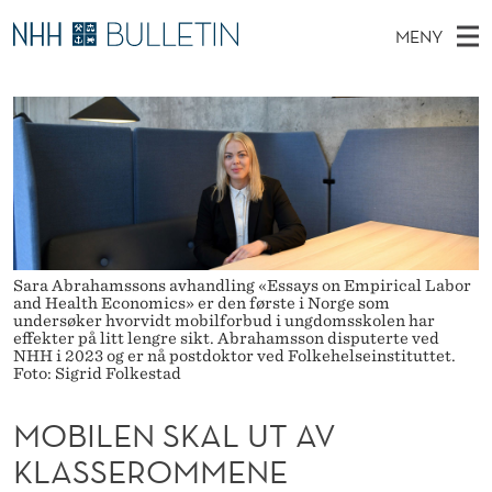
M
MENY
O
H
NO
EN
TIL NHH.NO
S
B
O
Ø
K
Stipendiater og nye forskerprofiler
V
I
I
N
E
Disputaser
E
L
T
T
D
Ekspertutvalg
S
E
T
M
E
Om Bulletin
D
N
E
E
T
Sara Abrahamssons avhandling «Essays on Empirical Labor
N
S
and Health Economics» er den første i Norge som
undersøker hvorvidt mobilforbud i ungdomsskolen har
Y
K
effekter på litt lengre sikt. Abrahamsson disputerte ved
NHH i 2023 og er nå postdoktor ved Folkehelseinstituttet.
Foto: Sigrid Folkestad
A
L
MOBILEN SKAL UT AV
U
KLASSEROMMENE