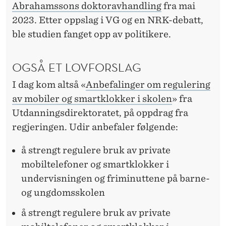
M
Abrahamssons doktoravhandling
fra mai
E
2023. Etter oppslag i VG og en NRK-debatt,
ble studien fanget opp av politikere.
N
E
OGSÅ ET LOVFORSLAG
I dag kom altså «
Anbefalinger om regulering
av mobiler og smartklokker i skolen
» fra
Utdanningsdirektoratet, på oppdrag fra
regjeringen. Udir anbefaler følgende:
å strengt regulere bruk av private
mobiltelefoner og smartklokker i
undervisningen og friminuttene på barne-
og ungdomsskolen
å strengt regulere bruk av private