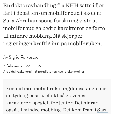
T
En doktoravhandling fra NHH satte i fjor
A
fart i debatten om mobilforbud i skolen:
Sara Abrahamssons forskning viste at
V
mobilforbud ga bedre karakterer og førte
K
til mindre mobbing. Nå skjerper
L
regjeringen kraftig inn på mobilbruken.
A
Av
Sigrid Folkestad
S
7. februar 2024 10:56
S
Arbeidslivsøkonomi
Stipendiater og nye forskerprofiler
E
R
Forbud mot mobilbruk i ungdomsskolen har
en tydelig positiv effekt på elevenes
O
karakterer, spesielt for jenter. Det bidrar
M
også til mindre mobbing. Det kom fram i
Sara