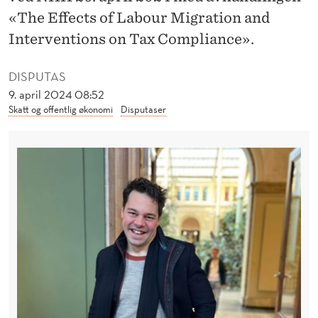
N
«The Effects of Labour Migration and
G
Interventions on Tax Compliance».
L
DISPUTAS
E
9. april 2024 08:52
N
Skatt og offentlig økonomi
Disputaser
D
E
S
K
A
T
T