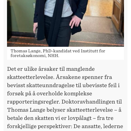
E
E
T
T
E
Thomas Lange, PhD-kandidat ved Institutt for
R
foretaksøkonomi, NHH.
L
Det er ulike årsaker til manglende
E
skatteetterlevelse. Årsakene spenner fra
bevisst skatteunndragelse til ubevisste feil i
V
forsøk på å overholde komplekse
E
rapporteringsregler. Doktoravhandlingen til
L
Thomas Lange belyser skatteetterlevelse – å
betale den skatten vi er lovpålagt – fra tre
S
forskjellige perspektiver: De ansatte, lederne