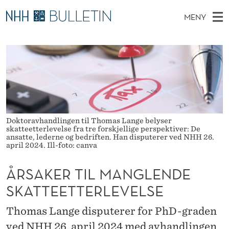
Å
MENY
R
H
NO
EN
TIL NHH.NO
S
S
O
Ø
K
Stipendiater og nye forskerprofiler
V
I
A
N
E
Disputaser
E
K
T
T
D
Ekspertutvalg
S
E
T
M
E
Om Bulletin
D
R
E
Doktoravhandlingen til Thomas Lange belyser
E
skatteetterlevelse fra tre forskjellige perspektiver: De
T
N
T
ansatte, lederne og bedriften. Han disputerer ved NHH 26.
april 2024. Ill-foto: canva
Y
I
ÅRSAKER TIL MANGLENDE
L
SKATTEETTERLEVELSE
M
Thomas Lange disputerer for PhD-graden
A
ved NHH 26. april 2024 med avhandlingen