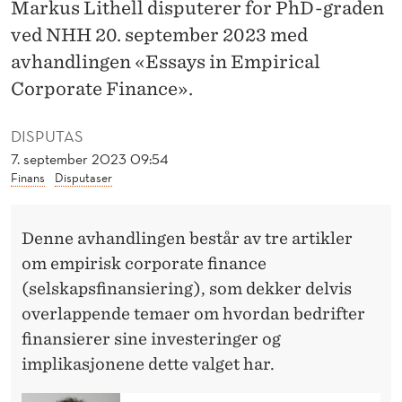
L
Markus Lithell disputerer for PhD-graden
ved NHH 20. september 2023 med
D
avhandlingen «Essays in Empirical
I
Corporate Finance».
S
DISPUTAS
P
7. september 2023 09:54
U
Finans
Disputaser
T
E
Denne avhandlingen består av tre artikler
om empirisk corporate finance
R
(selskapsfinansiering), som dekker delvis
E
overlappende temaer om hvordan bedrifter
R
finansierer sine investeringer og
implikasjonene dette valget har.
2