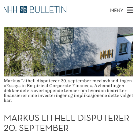
M
MENY
A
H
NO
EN
TIL NHH.NO
S
R
O
Ø
K
Stipendiater og nye forskerprofiler
V
I
K
N
E
Disputaser
E
U
T
T
D
Ekspertutvalg
S
S
T
M
E
Om Bulletin
D
L
E
E
T
N
Markus Lithell disputerer 20. september med avhandlingen
I
«Essays in Empirical Corporate Finance». Avhandlingen
Y
dekker delvis overlappende temaer om hvordan bedrifter
T
finansierer sine investeringer og implikasjonene dette valget
har.
H
MARKUS LITHELL DISPUTERER
E
20. SEPTEMBER
L