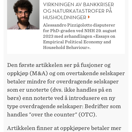
0
VIRKNINGEN AV BANKKRISER
OG NATURKATASTROFER PÅ
.
HUSHOLDNINGER
S
Alessandro Pizzigolotto disputerer
for PhD-graden ved NHH 29. august
E
2023 med avhandlingen «Essays on
Empirical Political Economy and
P
Household Behaviour».
T
Den første artikkelen ser på fusjoner og
E
oppkjøp (M&A) og om overtakende selskaper
M
betaler mindre for overdragende selskaper
B
som er unoterte (dvs. ikke handles på en
børs) enn noterte ved å introdusere en ny
E
type overdragende selskaper: Bedrifter som
R
handles "over the counter" (OTC).
Artikkelen finner at oppkjøpere betaler mer