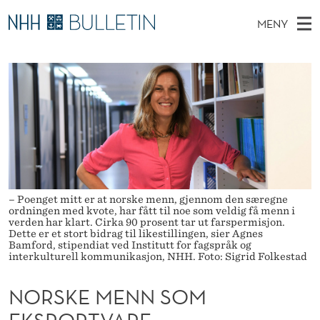
N
MENY
O
H
NO
EN
TIL NHH.NO
S
R
O
Ø
K
Stipendiater og nye forskerprofiler
V
I
S
N
E
Disputaser
E
K
T
T
D
Ekspertutvalg
S
E
T
M
E
Om Bulletin
D
M
E
E
T
N
E
– Poenget mitt er at norske menn, gjennom den særegne
Y
ordningen med kvote, har fått til noe som veldig få menn i
N
verden har klart. Cirka 90 prosent tar ut farspermisjon.
Dette er et stort bidrag til likestillingen, sier Agnes
N
Bamford, stipendiat ved Institutt for fagspråk og
interkulturell kommunikasjon, NHH. Foto: Sigrid Folkestad
S
NORSKE MENN SOM
O
EKSPORTVARE