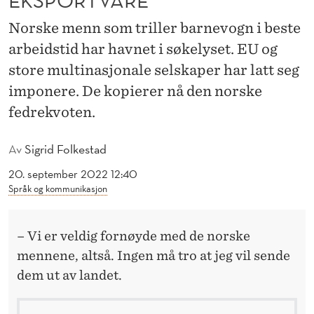
M
Norske menn som triller barnevogn i beste
E
arbeidstid har havnet i søkelyset. EU og
K
store multinasjonale selskaper har latt seg
S
imponere. De kopierer nå den norske
P
fedrekvoten.
O
Av
Sigrid Folkestad
R
20. september 2022 12:40
T
Språk og kommunikasjon
V
– Vi er veldig fornøyde med de norske
A
mennene, altså. Ingen må tro at jeg vil sende
R
dem ut av landet.
E