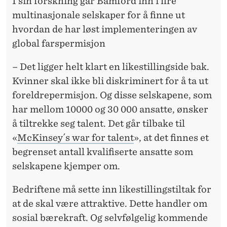
I sin forskning går Bamford inn i fire
multinasjonale selskaper for å finne ut
hvordan de har løst implementeringen av
global farspermisjon
– Det ligger helt klart en likestillingside bak.
Kvinner skal ikke bli diskriminert for å ta ut
foreldrepermisjon. Og disse selskapene, som
har mellom 10000 og 30 000 ansatte, ønsker
å tiltrekke seg talent. Det går tilbake til
«
McKinsey´s war for talent
», at det finnes et
begrenset antall kvalifiserte ansatte som
selskapene kjemper om.
Bedriftene må sette inn likestillingstiltak for
at de skal være attraktive. Dette handler om
sosial bærekraft. Og selvfølgelig kommende