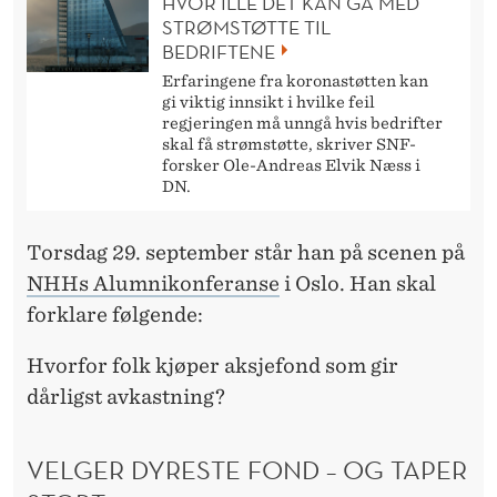
HVOR ILLE DET KAN GÅ MED
S
STRØMSTØTTE TIL
T
BEDRIFTENE
Erfaringene fra koronastøtten kan
A
gi viktig innsikt i hvilke feil
V
regjeringen må unngå hvis bedrifter
skal få strømstøtte, skriver SNF-
K
forsker Ole-Andreas Elvik Næss i
DN.
A
S
Torsdag 29. september står han på scenen på
NHHs Alumnikonferanse
i Oslo. Han skal
T
forklare følgende:
N
Hvorfor folk kjøper aksjefond som gir
I
dårligst avkastning?
N
G
VELGER DYRESTE FOND – OG TAPER