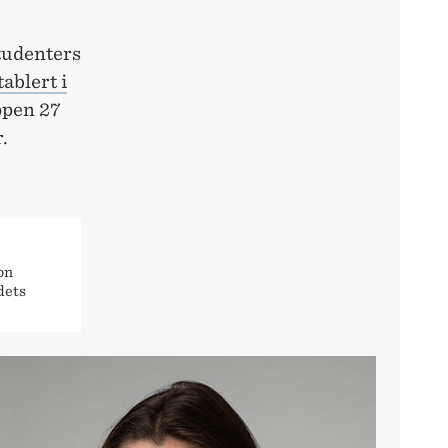
tudenters
ablert i
ppen 27
.
on
dets