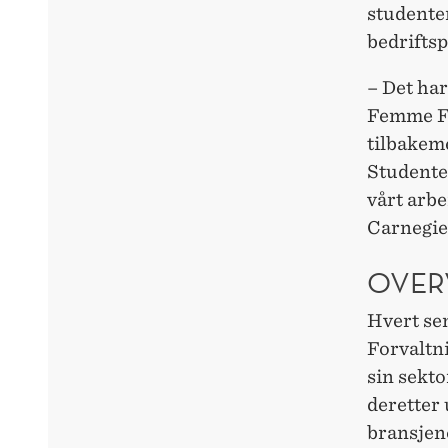
studenter
bedrifts
– Det har
Femme Fo
tilbakeme
Studenten
vårt arbe
Carnegie
OVER
Hvert se
Forvaltn
sin sekt
deretter
bransjen