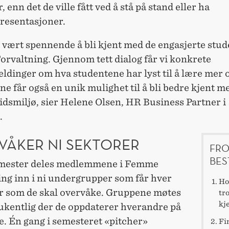
, enn det de ville fått ved å stå på stand eller ha
presentasjoner.
 vært spennende å bli kjent med de engasjerte stud
rvaltning. Gjennom tett dialog får vi konkrete
ldinger om hva studentene har lyst til å lære mer 
e får også en unik mulighet til å bli bedre kjent m
idsmiljø, sier Helene Olsen, HR Business Partner i
.
VÅKER NI SEKTORER
FRO
BES
mester deles medlemmene i Femme
ing inn i ni undergrupper som får hver
Hop
or som de skal overvåke. Gruppene møtes
tro
kj
 ukentlig der de oppdaterer hverandre på
e. Én gang i semesteret «pitcher»
Fi