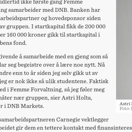
midlertid ikke første gang Femme
ing samarbeider med DNB. Banken har
arbeidspartner og hovedsponsor siden
av gruppen. I startkapital fikk de 200 000
er 160 000 kroner gikk til startkapital i
bens fond.
 givende å samarbeide med en gjeng som så
lar seg begeistre over å lære noe nytt. Nå
ndre enn to år siden jeg selv gikk ut av
eg er nok ikke så ulik studentene. Faktisk
ed i Femme Forvaltning, så jeg føler meg
måter nær gruppen, sier Astri Holta,
Astri
er i DNB Markets.
Foto:
samarbeidspartneren Carnegie vektlegger
eidet gir dem en tettere kontakt med finansintere