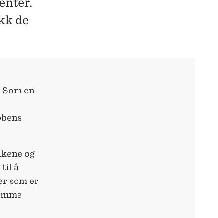
enter.
ikk de
. Som en
bbens
ankene og
til å
er som er
 Femme