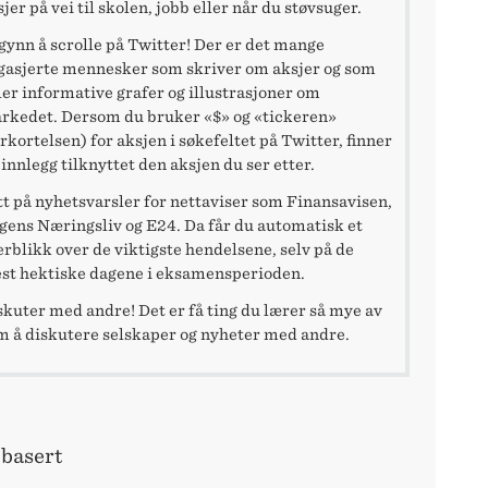
jer på vei til skolen, jobb eller når du støvsuger.
gynn å scrolle på Twitter! Der er det mange
gasjerte mennesker som skriver om aksjer og som
ler informative grafer og illustrasjoner om
rkedet. Dersom du bruker «$» og «tickeren»
rkortelsen) for aksjen i søkefeltet på Twitter, finner
 innlegg tilknyttet den aksjen du ser etter.
tt på nyhetsvarsler for nettaviser som Finansavisen,
gens Næringsliv og E24. Da får du automatisk et
erblikk over de viktigste hendelsene, selv på de
st hektiske dagene i eksamensperioden.
skuter med andre! Det er få ting du lærer så mye av
m å diskutere selskaper og nyheter med andre.
 basert