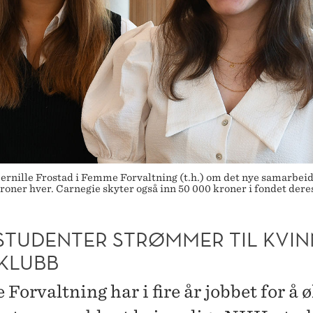
nille Frostad i Femme Forvaltning (t.h.) om det nye samarbeidet
ner hver. Carnegie skyter også inn 50 000 kroner i fondet deres
STUDENTER STRØMMER TIL KVIN
KLUBB
orvaltning har i fire år jobbet for å 