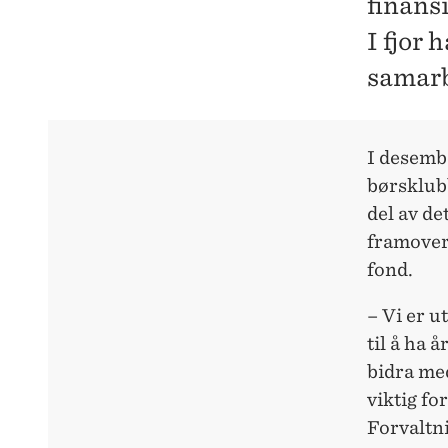
finans
I fjor 
samarb
I desemb
børsklub
del av de
framover
fond.
– Vi er u
til å ha 
bidra med
viktig fo
Forvaltn