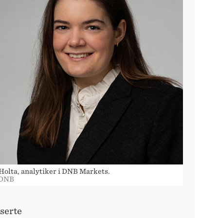
 Holta, analytiker i DNB Markets.
 DNB
sserte