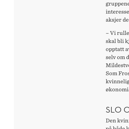
gruppene 
interesse
aksjer de
– Vi rull
skal bli 
opptatt av
selv om d
Mildestv
Som Frost
kvinnelig
økonomia
SLO 
Den kvinn
på både k