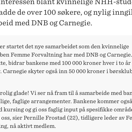
interessen blant kvinnelige NHH-stud
hadde de over 100 søkere, og nylig inng
eid med DNB og Carnegie.
er startet det nye samarbeidet som den kvinnelige
ben Femme Forvaltning har med DNB og Carnegie
tte, bidrar bankene med 100 000 kroner hver i to år
. Carnegie skyter også inn 50 000 kroner i børsklu
trolig glade! Vi ser nå fram til å samarbeide med b
årlige, faglige arrangementer. Bankene kommer også 
 kursing og gi oss faglig input på spesifikke områd
r oss, sier Pernille Frostad (22), tidligere leder av
ing, nå aktivt medlem.