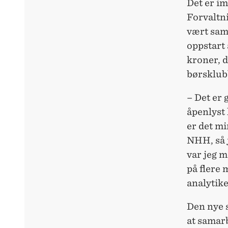
Det er i
Forvaltn
vært sam
oppstart 
kroner, d
børsklub
– Det er
åpenlyst 
er det mi
NHH, så j
var jeg m
på flere 
analytik
Den nye 
at samarb