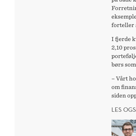
Forretnin
eksempler
forteller
I fjerde 
2,10 pros
porteføl
børs som
– Vårt h
om finans
siden opp
LES OGS