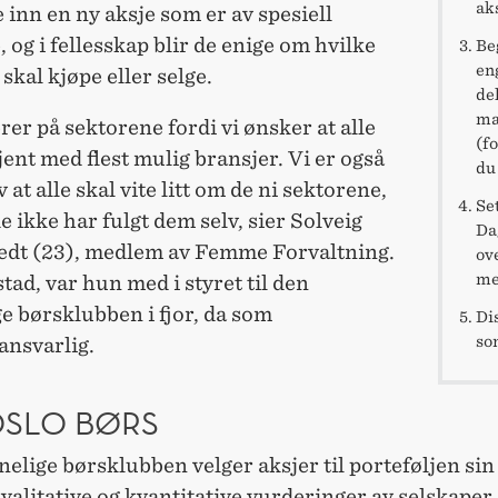
aks
inn en ny aksje som er av spesiell
, og i fellesskap blir de enige om hvilke
Be
en
 skal kjøpe eller selge.
de
ma
erer på sektorene fordi vi ønsker at alle
(fo
kjent med flest mulig bransjer. Vi er også
du
 at alle skal vite litt om de ni sektorene,
Se
e ikke har fulgt dem selv, sier Solveig
Da
edt (23), medlem av Femme Forvaltning.
ov
me
ad, var hun med i styret til den
e børsklubben i fjor, da som
Di
so
nsvarlig.
OSLO BØRS
elige børsklubben velger aksjer til porteføljen sin
valitative og kvantitative vurderinger av selskaper.