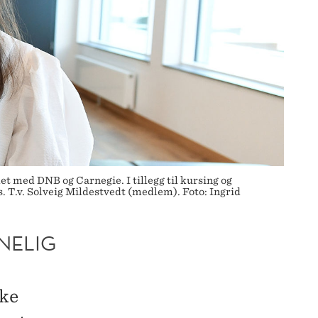
 med DNB og Carnegie. I tillegg til kursing og
. T.v. Solveig Mildestvedt (medlem). Foto: Ingrid
NELIG
øke