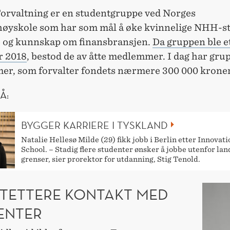
rvaltning er en studentgruppe ved Norges
øyskole som har som mål å øke kvinnelige NHH-s
e og kunnskap om finansbransjen.
Da gruppen ble et
r 2018
, bestod de av åtte medlemmer. I dag har gru
r, som forvalter fondets nærmere 300 000 kroner
Å:
BYGGER KARRIERE I TYSKLAND
Natalie Hellesø Milde (29) fikk jobb i Berlin etter Innovati
School. – Stadig flere studenter ønsker å jobbe utenfor lan
grenser, sier prorektor for utdanning, Stig Tenold.
R TETTERE KONTAKT MED
ENTER