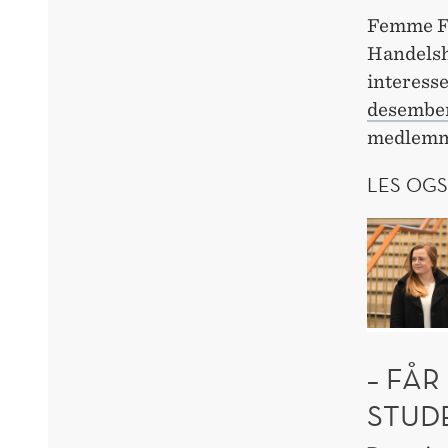
Femme Fo
Handelsh
interess
desembe
medlemme
LES OGS
– FÅ
STUD