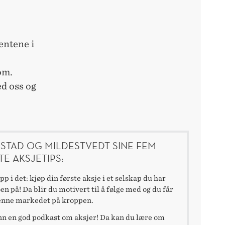
entene i
om.
ed oss og
STAD OG MILDESTVEDT SINE FEM
TE AKSJETIPS:
p i det: kjøp din første aksje i et selskap du har
en på! Da blir du motivert til å følge med og du får
enne markedet på kroppen.
nn en god podkast om aksjer! Da kan du lære om