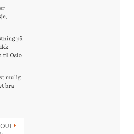
er
je,
stning på
gikk
 til Oslo
st mulig
et bra
-OUT