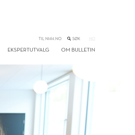
SØK
TIL NHH.NO
NO
I
NETTSTEDET
EKSPERTUTVALG
OM BULLETIN