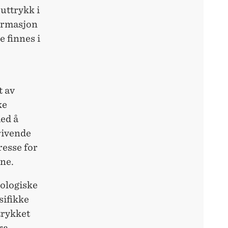
uttrykk i
formasjon
 finnes i
t av
ke
med å
rivende
resse for
ene.
eologiske
sifikke
trykket
ra