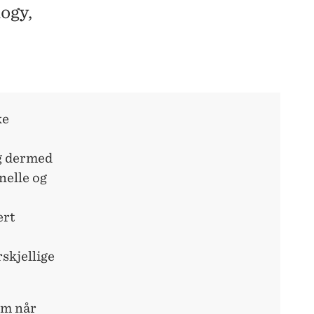
ogy,
ke
g dermed
nelle og
ert
rskjellige
em når