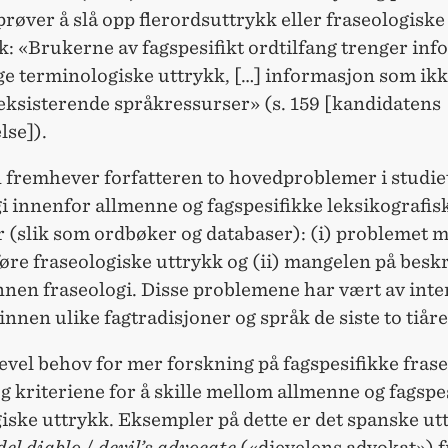
røver å slå opp flerordsuttrykk eller fraseologiske 
: «Brukerne av fagspesifikt ordtilfang trenger in
e terminologiske uttrykk, […] informasjon som ikke
 eksisterende språkressurser» (s. 159 [kandidatens
lse]).
 fremhever forfatteren to hovedproblemer i studie
i innenfor allmenne og fagspesifikke leksikografis
 (slik som ordbøker og databaser): (i) problemet 
øre fraseologiske uttrykk og (ii) mangelen på besk
nnen fraseologi. Disse problemene har vært av inte
innen ulike fagtradisjoner og språk de siste to tiår
kevel behov for mer forskning på fagspesifikke fras
g kriteriene for å skille mellom allmenne og fagspe
iske uttrykk. Eksempler på dette er det spanske ut
el diablo
/
devil’s advocate
(«djevelens advokat») f