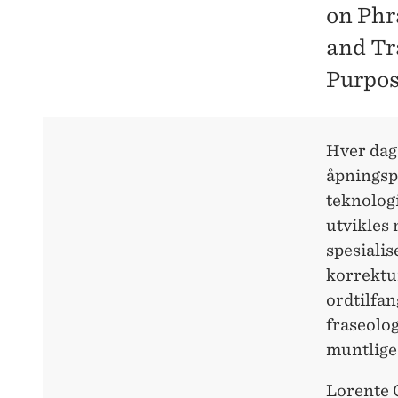
on Phr
and Tr
Purpos
Hver dag
åpningsp
teknolog
utvikles 
spesialis
korrektur
ordtilfan
fraseolog
muntlige
Lorente C