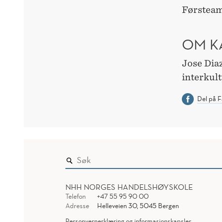
Førsteam
OM K
Jose Diaz
interkul
Del på 
NHH NORGES HANDELSHØYSKOLE
Telefon
+47 55 95 90 00
Adresse
Helleveien 30, 5045 Bergen
Personvernerklæring og informasjonskapsler