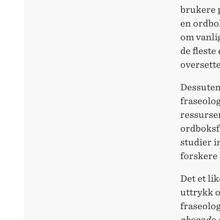
brukere p
en ordbok
om vanlig
de fleste
oversette
Dessuten
fraseolog
ressurser
ordboksf
studier i
forskere 
Det et li
uttrykk o
fraseolog
abogado d