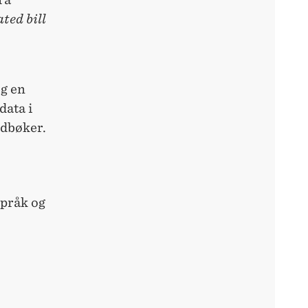
ted bill
og en
data i
rdbøker.
språk og