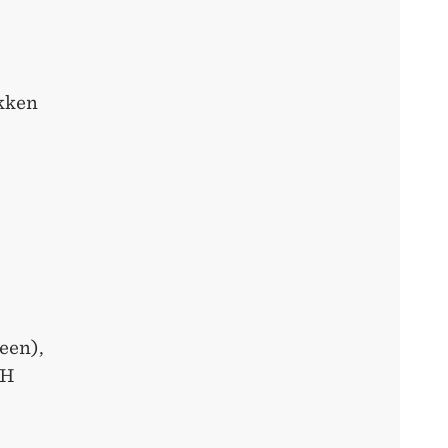
okken
een),
HH