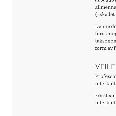
allmenns
(«skadet
Denne dok
forsknin
taksonomi
form av f
VEILE
Professor
interkul
Førsteam
interkul