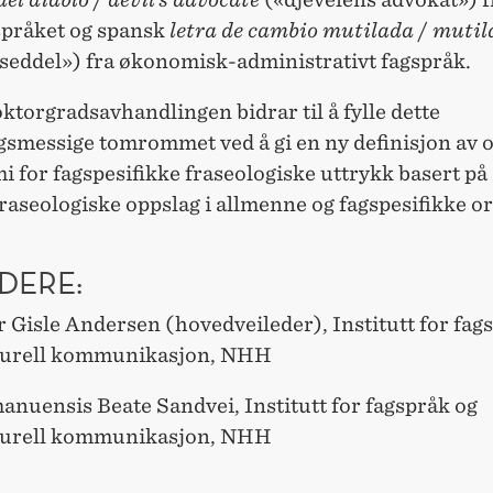
pråket og spansk
letra de cambio mutilada
/
mutila
 seddel») fra økonomisk-administrativt fagspråk.
torgradsavhandlingen bidrar til å fylle dette
gsmessige tomrommet ved å gi en ny definisjon av 
 for fagspesifikke fraseologiske uttrykk basert på 
raseologiske oppslag i allmenne og fagspesifikke o
DERE:
 Gisle Andersen (hovedveileder), Institutt for fag
turell kommunikasjon, NHH
anuensis Beate Sandvei, Institutt for fagspråk og
turell kommunikasjon, NHH