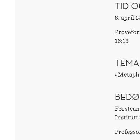
TID O
8. april 
Prøvefor
16:15
TEMA
«Metaph
BEDØ
Førsteam
Institut
Professo