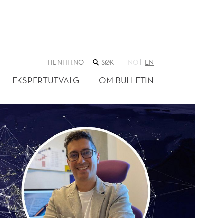
SØK
TIL NHH.NO
NO
EN
I
NETTSTEDET
EKSPERTUTVALG
OM BULLETIN