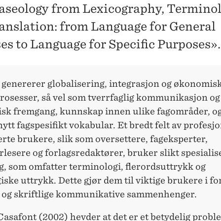
aseology from Lexicography, Terminol
anslation: from Language for General
es to Language for Specific Purposes».
 genererer globalisering, integrasjon og økonomis
rosesser, så vel som tverrfaglig kommunikasjon og
isk fremgang, kunnskap innen ulike fagområder, o
nytt fagspesifikt vokabular. Et bredt felt av profesjo
erte brukere, slik som oversettere, fageksperter,
lesere og forlagsredaktører, bruker slikt spesialis
g, som omfatter terminologi, flerordsuttrykk og
iske uttrykk. Dette gjør dem til viktige brukere i fo
 og skriftlige kommunikative sammenhenger.
asafont (2002) hevder at det er et betydelig probl