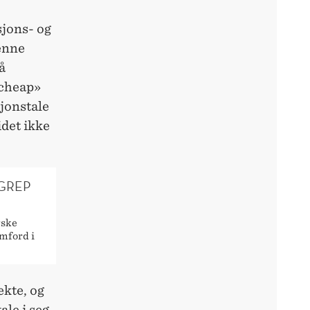
sjons- og
enne
å
 cheap»
jonstale
idet ikke
EGREP
rske
mford i
kte, og
ale i seg