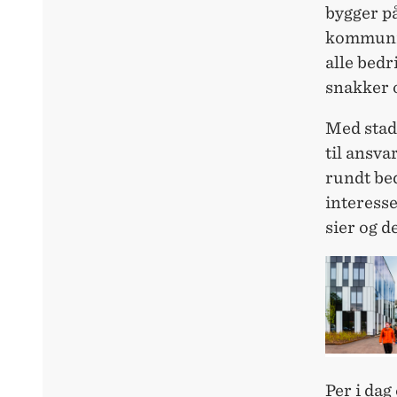
bygger p
kommunik
alle bedr
snakker 
Med stadi
til ansv
rundt be
interesse
sier og d
Per i dag