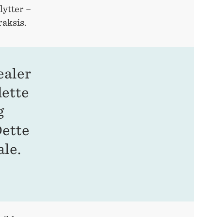
lytter –
raksis.
ealer
dette
g
Dette
ale.