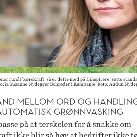
joner rundt bærekraft, så er dette med på å inspirere, sette stan
Victoria Susanne Nydegger Schrøder i Kampanje. Foto: Audun Ny
AND MELLOM ORD OG HANDLING
 AUTOMATISK GRØNNVASKING
passe på at terskelen for å snakke om
ft ikke blir så høy at bedrifter ikke tø