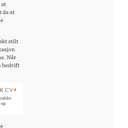
 at
 da at
de
kt stilt
kasjon
ne. Når
 bedrift
K CV
epakke
 og
re