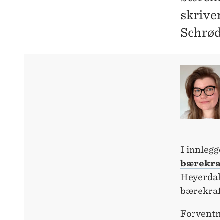
skrive
Schrød
I innlegg
bærekra
Heyerdah
bærekra
Forventni