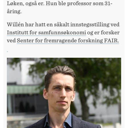
E
Løken, også er. Hun ble professor som 31-
S
åring.
S
Willén har hatt en såkalt innstegsstilling ved
O
Institutt for samfunnsøkonomi
og er forsker
ved
Senter for fremragende forskning FAIR.
R