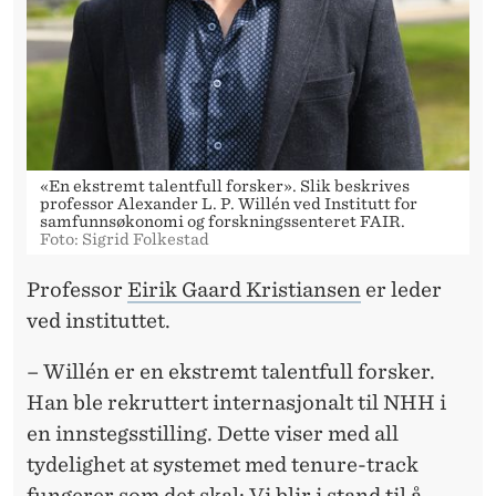
«En ekstremt talentfull forsker». Slik beskrives
professor Alexander L. P. Willén ved Institutt for
samfunnsøkonomi og forskningssenteret FAIR.
Foto: Sigrid Folkestad
Professor
Eirik Gaard Kristiansen
er leder
ved instituttet.
– Willén er en ekstremt talentfull forsker.
Han ble rekruttert internasjonalt til NHH i
en innstegsstilling. Dette viser med all
tydelighet at systemet med tenure-track
fungerer som det skal: Vi blir i stand til å