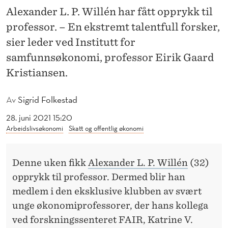
P
Alexander L. P. Willén har fått opprykk til
R
professor. – En ekstremt talentfull forsker,
Y
sier leder ved Institutt for
samfunnsøkonomi, professor Eirik Gaard
K
Kristiansen.
K
T
Av
Sigrid Folkestad
I
28. juni 2021 15:20
Arbeidslivsøkonomi
Skatt og offentlig økonomi
L
P
Denne uken fikk
Alexander L. P. Willén
(32)
R
opprykk til professor. Dermed blir han
O
medlem i den eksklusive klubben av svært
unge økonomiprofessorer, der hans kollega
F
ved forskningssenteret FAIR, Katrine V.