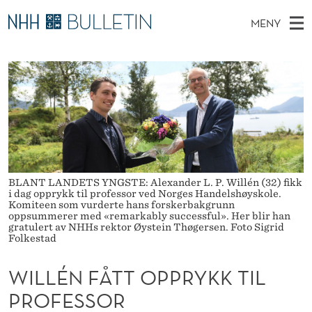
W
MENY
I
H
NO
EN
TIL NHH.NO
S
L
O
Ø
K
Stipendiater og nye forskerprofiler
V
I
L
N
E
Disputaser
E
É
T
T
D
Ekspertutvalg
S
N
T
M
E
Om Bulletin
D
F
E
E
T
N
BLANT LANDETS YNGSTE: Alexander L. P. Willén (32) fikk
Å
i dag opprykk til professor ved Norges Handelshøyskole.
Y
Komiteen som vurderte hans forskerbakgrunn
T
oppsummerer med «remarkably successful». Her blir han
gratulert av NHHs rektor Øystein Thøgersen. Foto Sigrid
T
Folkestad
O
WILLÉN FÅTT OPPRYKK TIL
P
PROFESSOR