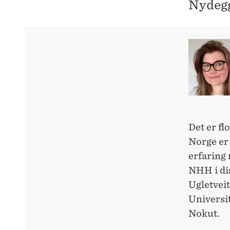
Nydegg
Det er fl
Norge er 
erfaring
NHH i di
Ugletveit
Universit
Nokut.