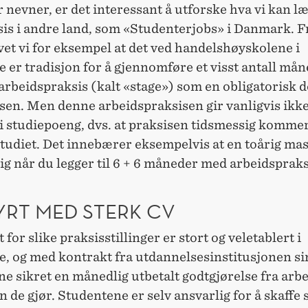
nevner, er det interessant å utforske hva vi kan læ
sis i andre land, som «Studenterjobs» i Danmark. F
vet vi for eksempel at det ved handelshøyskolene i
 er tradisjon for å gjennomføre et visst antall må
arbeidspraksis (kalt «stage») som en obligatorisk d
sen. Men denne arbeidspraksisen gir vanligvis ikk
 i studiepoeng, dvs. at praksisen tidsmessig kommer 
 studiet. Det innebærer eksempelvis at en toårig ma
rig når du legger til 6 + 6 måneder med arbeidspraks
YRT MED STERK CV
for slike praksisstillinger er stort og veletablert i
e, og med kontrakt fra utdannelsesinstitusjonen si
e sikret en månedlig utbetalt godtgjørelse fra arb
n de gjør. Studentene er selv ansvarlig for å skaffe 