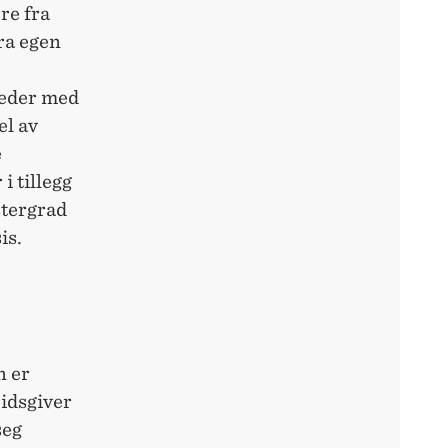
re fra
ra egen
neder med
el av
e
i tillegg
stergrad
is.
n er
eidsgiver
seg