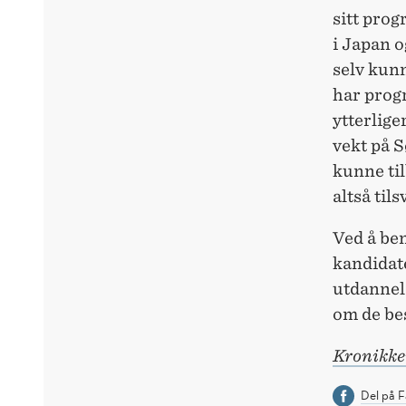
sitt pro
i Japan o
selv kunn
har progr
ytterlige
vekt på S
kunne ti
altså til
Ved å be
kandidate
utdannel
om de bes
Kronikken
Del på 