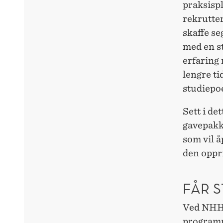
praksisp
rekrutte
skaffe se
med en st
erfaring
lengre ti
studiepoe
Sett i de
gavepakke
som vil å
den oppr
FÅR 
Ved NHH h
programme