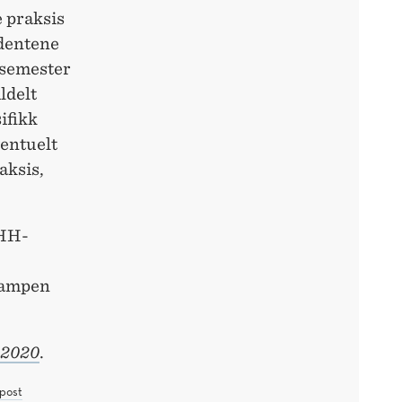
 praksis
udentene
t semester
ldelt
ifikk
ventuelt
aksis,
NHH-
kampen
 2020
.
post