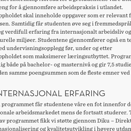
ng for å gjennomføre arbeidspraksis i utlandet.
ppholdet skal inneholde oppgaver som er relevant 
sen. Samtidig får studenten øve seg i fremmedsprå
eg verdifull erfaring fra internasjonalt arbeidsliv o
turelle miljøer. Studentene gjennomfører også en t
d undervisningsopplegg før, under og etter
ppholdet som maksimerer læringsutbyttet. Progra
lig både på bachelor- og masternivå og gir 7,5 stud
 den samme poengsummen som de fleste emner ved
INTERNASJONAL ERFARING
programmet får studentene våre en fot innenfor d
onale arbeidsmarkedet mens de fortsatt studerer. 
 av programmet fikk vi støtte gjennom Diku – Direk
nasjonalisering og kvalitetsutvikling i høyere utda