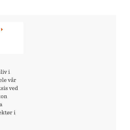
iv i
ele vår
sis ved
kon
a
ektør i