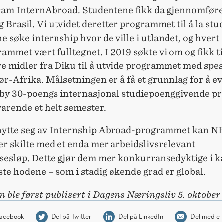
gram InternAbroad. Studentene fikk da gjennomføre
g Brasil. Vi utvidet deretter programmet til å la st
e søke internship hvor de ville i utlandet, og hver
ammet vært fulltegnet. I 2019 søkte vi om og fikk ti
re midler fra Diku til å utvide programmet med spes
ør-Afrika. Målsetningen er å få et grunnlag for å e
lby 30-poengs internasjonal studiepoenggivende pr
svarende et helt semester.
nytte seg av Internship Abroad-programmet kan 
r skilte med et enda mer arbeidslivsrelevant
sesløp. Dette gjør dem mer konkurransedyktige i 
te hodene – som i stadig økende grad er global.
 ble først publisert i Dagens Næringsliv 5. oktober
Facebook
Del på Twitter
Del på LinkedIn
Del med e-