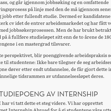
lass, og går igjennom jobbsøking og en omfattende
ringsprosess på linje med den de må igjennom sener
g jobb etter fullendt studie. Dermed er kandidatene
erk cv idet de entrer arbeidsmarkedet og har fått v
 med jobbsøkerprosessen. Men de har brukt betrakt
d på å fullføre studieløpet sitt enn de to årene de 18
ngene i en mastergrad tilsvarer.
tte perspektivet, blir poenggivende arbeidspraksis 
 til studentene: Ikke bare tilegner de seg arbeidse
pne dører etter endt utdannelse, de får gjort dette 
innelige tidsrammen av utdannelsesløpet deres.
STUDIEPOENG AV INTERNSHIP
ar vi tatt dette et steg videre. Vi har opprettet
t Internship Abroad for å gi studentene våre utte