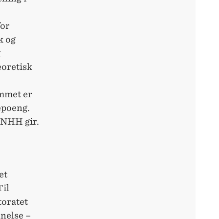
for
k og
g
eoretisk
mmet er
iepoeng.
 NHH gir.
et
Til
toratet
nnelse –