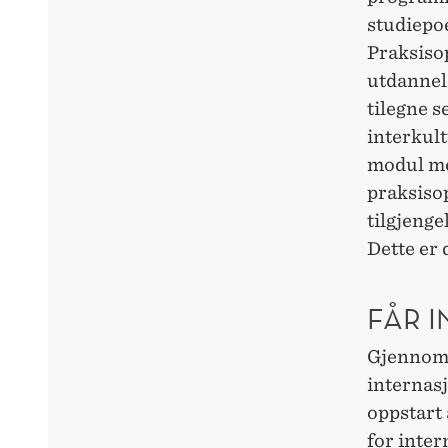
studiepoe
Praksiso
utdannel
tilegne s
interkul
modul me
praksiso
tilgjenge
Dette er
FÅR 
Gjennom 
internasj
oppstart
for inter