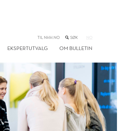
SØK
TIL NHH.NO
NO
I
NETTSTEDET
EKSPERTUTVALG
OM BULLETIN