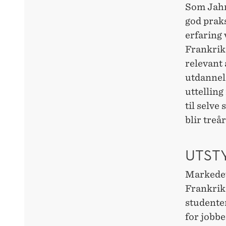
Som Jahr 
god prak
erfaring 
Frankrike
relevant 
utdannel
uttelling
til selve
blir treå
UTST
Markedet 
Frankrik
studenten
for jobbe