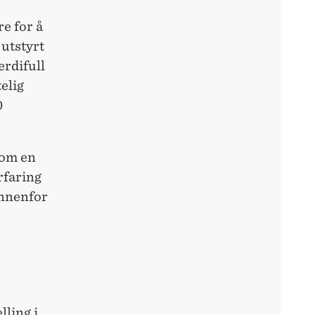
e for å
 utstyrt
erdifull
elig
0
som en
rfaring
innenfor
lling i