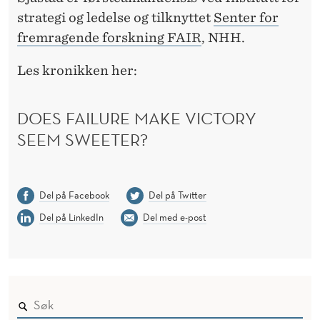
L
strategi og ledelse og tilknyttet
Senter for
I
fremragende forskning FAIR
, NHH.
G
Les kronikken her:
E
N
DOES FAILURE MAKE VICTORY
E
SEEM SWEETER?
D
E
Del på Facebook
Del på Twitter
R
Del på LinkedIn
Del med e-post
L
A
G