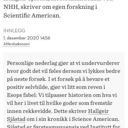
D
NHH, skriver om egen forskning i
T
Scientific American.
E
INNLEGG
R
1. desember 2020 14:56
E
Atferdsøkonomi
R
Personlige nederlag gjør at vi undervurderer
P
hvor godt det vil føles dersom vi lykkes bedre
E
på neste forsøk. I et forsøk på å bevare et
R
positiv selvbilde, gjør vi litt som reven i
Esops fabel: Vi tilpasser historien om hva vi
S
vil her i livet til hvilke goder som fremstår
O
innen rekkevidde. Dette skriver
Hallgeir
N
Sjåstad
om i sin kronikk i Science American.
Sjåstad er førsteamanuensis ved Institutt for