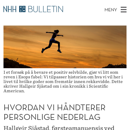
H
MENY
V
H
NO
EN
TIL NHH.NO
S
O
O
Ø
K
Stipendiater og nye forskerprofiler
V
I
R
N
E
Disputaser
E
D
T
T
D
Ekspertutvalg
S
A
T
M
E
Om Bulletin
D
N
E
E
I et forsøk på å bevare et positiv selvbilde, gjør vi litt som
T
N
reven i Esops fabel: Vi tilpasser historien om hva vi vil her i
V
livet til hvilke goder som fremstår innen rekkevidde. Dette
Y
skriver Hallgeir Sjåstad om i sin kronikk i Scientific
I
American.
H
HVORDAN VI HÅNDTERER
Å
PERSONLIGE NEDERLAG
N
Hallgeir Sjåstad, førsteamanuensis ved