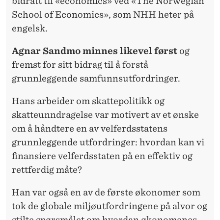
bidratt til «economics» ved «The Norwegian
School of Economics», som NHH heter på
engelsk.
Agnar Sandmo minnes likevel først
og
fremst for sitt bidrag til å forstå
grunnleggende samfunnsutfordringer.
Hans arbeider om skattepolitikk og
skatteunndragelse var motivert av et ønske
om å håndtere en av velferdsstatens
grunnleggende utfordringer: hvordan kan vi
finansiere velferdsstaten på en effektiv og
rettferdig måte?
Han var også en av de første økonomer som
tok de globale miljøutfordringene på alvor og
stilte spørsmålet om hvordan økonomenes