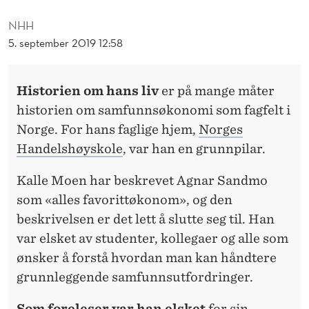
M
NHH
Ø
5. september 2019 12:58
K
O
Historien om hans liv
er på mange måter
N
historien om samfunnsøkonomi som fagfelt i
Norge. For hans faglige hjem,
Norges
O
Handelshøyskole
, var han en grunnpilar.
M
Kalle Moen har beskrevet Agnar Sandmo
H
som «alles favorittøkonom», og den
A
beskrivelsen er det lett å slutte seg til. Han
R
var elsket av studenter, kollegaer og alle som
ønsker å forstå hvordan man kan håndtere
T
grunnleggende samfunnsutfordringer.
A
Som foreleser var han elsket
for sin