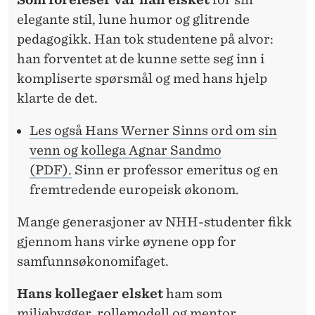
T
elegante stil, lune humor og glitrende
T
pedagogikk. Han tok studentene på alvor:
S
han forventet at de kunne sette seg inn i
kompliserte spørsmål og med hans hjelp
L
klarte de det.
U
Les også Hans Werner Sinns ord om sin
T
venn og kollega Agnar Sandmo
T
(PDF).
Sinn er professor emeritus og en
fremtredende europeisk økonom.
Mange generasjoner av NHH-studenter fikk
gjennom hans virke øynene opp for
samfunnsøkonomifaget.
Hans kollegaer elsket
ham som
miljøbygger, rollemodell og mentor.