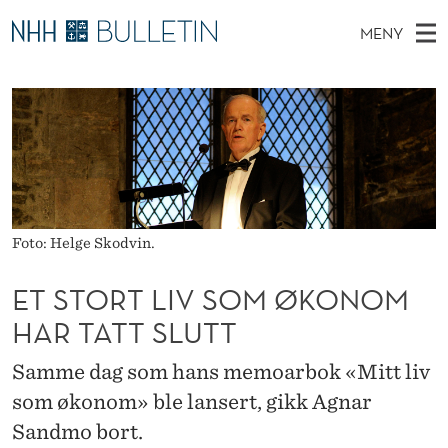
E
MENY
T
H
NO
TIL NHH.NO
S
S
O
Ø
K
Stipendiater og nye forskerprofiler
V
I
T
N
E
Disputaser
E
O
T
T
D
Ekspertutvalg
S
R
T
M
E
Om Bulletin
D
T
E
E
Foto: Helge Skodvin.
T
N
L
ET STORT LIV SOM ØKONOM
Y
I
HAR TATT SLUTT
V
Samme dag som hans memoarbok «Mitt liv
S
som økonom» ble lansert, gikk Agnar
O
Sandmo bort.