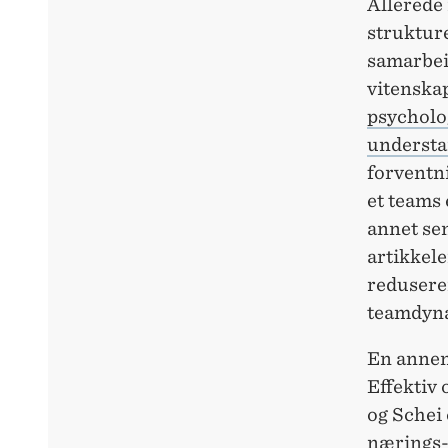
Allerede 
strukture
samarbeid
vitenska
psycholog
understa
forventni
et teams 
annet sen
artikkele
redusere
teamdyn
En annen 
Effektiv 
og Schei
nærings-