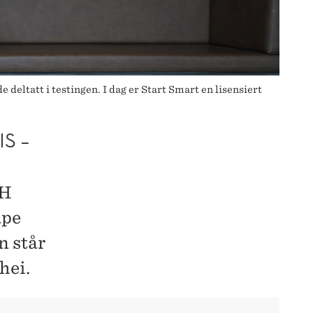
eltatt i testingen. I dag er Start Smart en lisensiert
S –
HH
ape
n står
hei.