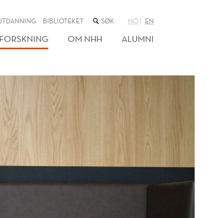
SØK
UTDANNING
BIBLIOTEKET
NO
EN
I
NETTSTEDET
FORSKNING
OM NHH
ALUMNI