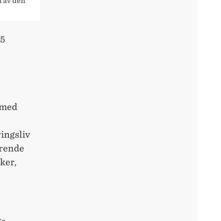
n av den
25
 med
ingsliv
erende
ker,