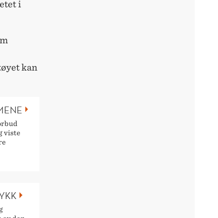
tet i
am
tøyet kan
MENE
orbud
 viste
re
YKK
g