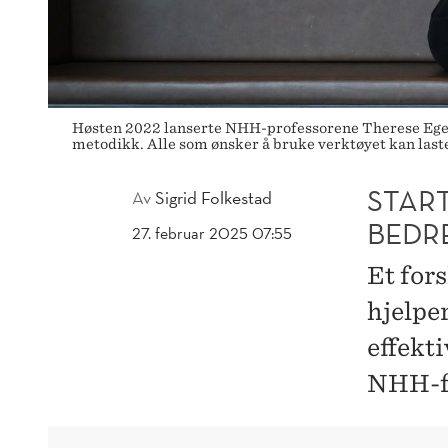
DAG
ÉN
Høsten 2022 lanserte NHH-professorene Therese Egeland
metodikk. Alle som ønsker å bruke verktøyet kan laste
START
Av
Sigrid Folkestad
BEDR
27. februar 2025 07:55
Et for
hjelpe
effekt
NHH-fo