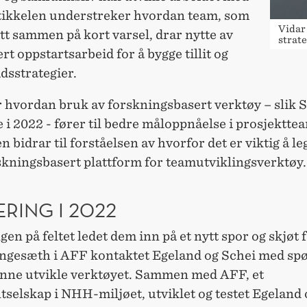
tikkelen understreker hvordan team, som
Vidar 
att sammen på kort varsel, drar nytte av
strate
rt oppstartsarbeid for å bygge tillit og
dsstrategier.
 hvordan bruk av forskningsbasert verktøy – slik S
 i 2022 - fører til bedre måloppnåelse i prosjektte
n bidrar til forståelsen av hvorfor det er viktig å le
rskningsbasert plattform for teamutviklingsverktøy
RING I 2022
en på feltet ledet dem inn på et nytt spor og skjøt f
ngesæth i AFF kontaktet Egeland og Schei med sp
nne utvikle verktøyet. Sammen med AFF, et
selskap i NHH-miljøet, utviklet og testet Egeland 