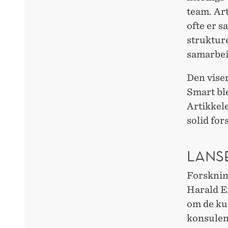
team. Ar
ofte er s
strukture
samarbei
Den viser
Smart ble
Artikkele
solid fo
LANSE
Forskning
Harald E
om de ku
konsulent