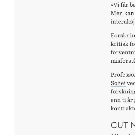
«Vi får b
Men kan 
interaks
Forskning
kritisk f
forventn
misforstå
Profess
Schei
ve
forskning
enn ti år
kontrakte
CUT 