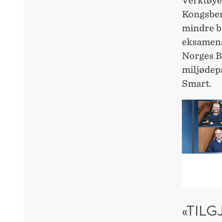
Verktøyet
Kongsber
mindre b
eksamensf
Norges B
miljødep
Smart.
«TIL