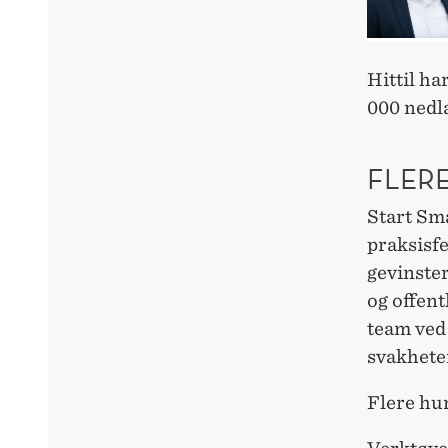
Hittil ha
000 nedl
FLER
Start Sma
praksisfe
gevinster
og offent
team ved 
svakhete
Flere hun