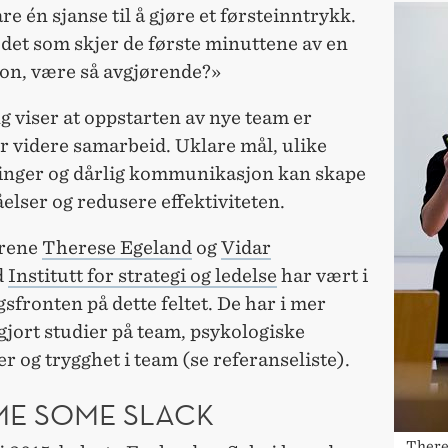
are én sjanse til å gjøre et førsteinntrykk.
det som skjer de første minuttene av en
jon, være så avgjørende?»
 viser at oppstarten av nye team er
or videre samarbeid. Uklare mål, ulike
inger og dårlig kommunikasjon kan skape
elser og redusere effektiviteten.
orene
Therese Egeland
og
Vidar
d
Institutt for strategi og ledelse
har vært i
sfronten på dette feltet. De har i mer
 gjort studier på team, psykologiske
r og trygghet i team (se referanseliste).
ME SOME SLACK
Theres