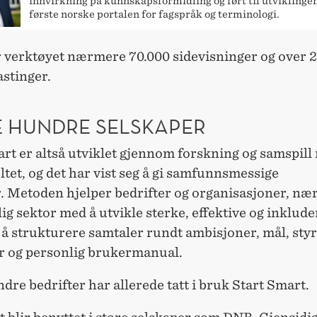
innvirkning på kunnskapsformidling og ført til utviklinge
første norske portalen for fagspråk og terminologi.
r verktøyet nærmere 70.000 sidevisninger og over 
astinger.
E HUNDRE SELSKAPER
rt er altså utviklet gjennom forskning og samspill
ltet, og det har vist seg å gi samfunnsmessige
. Metoden hjelper bedrifter og organisasjoner, nær
lig sektor med å utvikle sterke, effektive og inklud
å strukturere samtaler rundt ambisjoner, mål, styr
r og personlig brukermanual.
dre bedrifter har allerede tatt i bruk Start Smart.