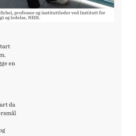
Schei, professor og instituttleder ved Institutt for
gi og ledelse, NHH.
tart
am.
gge en
.
art da
ørsmål
og