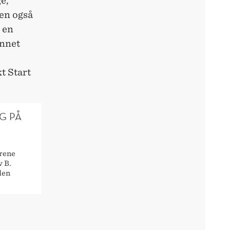
e,
en også
 en
annet
t Start
G PÅ
yrene
v B.
den