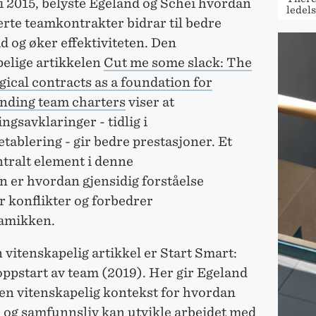
i 2015, belyste Egeland og Schei hvordan
ledel
rte teamkontrakter bidrar til bedre
 og øker effektiviteten. Den
pelige artikkelen
Cut me some slack: The
ical contracts as a foundation for
nding team charters
viser at
ngsavklaringer - tidlig i
etablering - gir bedre prestasjoner. Et
tralt element i denne
n er hvordan gjensidig forståelse
r konflikter og forbedrer
amikken.
vitenskapelig artikkel er Start Smart:
oppstart av team (2019). Her gir Egeland
 en vitenskapelig kontekst for hvordan
 og samfunnsliv kan utvikle arbeidet med