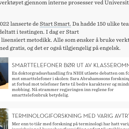
verktøyet gjennom interne prosesser ved Universite
022 lanserte de
Start Smart.
Da hadde 150 ulike te
eltatt i testingen. I dag er Start
 lisensiert metodikk. Alle som ønsker å bruke verk
 ned gratis, og det er også tilgjengelig på engelsk.
SMARTTELEFONER BØR UT AV KLASSEROM
En doktorgradsavhandling fra NHH utløste debatten om f
mot smarttelefoner i skolen: Sara Abrahamssons forskning
at forbud mot telefoner førte til bedre karakterer og mind
mobbing. Nå strammer regjeringen inn reglene for
smarttelefonbruk betydelig.
TERMINOLOGIFORSKNING MED VARIG AVTR
Mer enn to tiår med forskning på terminologi har hatt vari