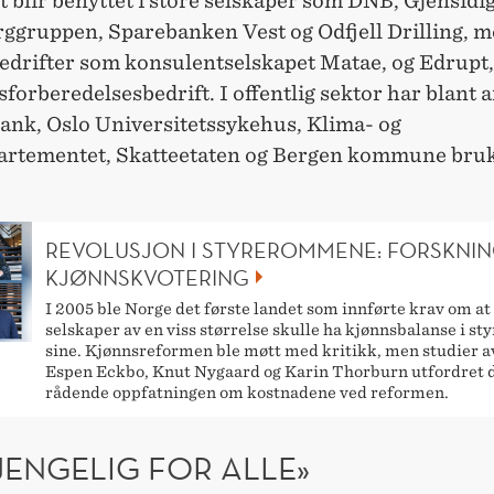
 blir benyttet i store selskaper som DNB, Gjensidig
ggruppen, Sparebanken Vest og Odfjell Drilling, m
edrifter som konsulentselskapet Matae, og Edrupt,
orberedelsesbedrift. I offentlig sektor har blant 
ank, Oslo Universitetssykehus, Klima- og
artementet, Skatteetaten og Bergen kommune bruk
REVOLUSJON I STYREROMMENE: FORSKNIN
KJØNNSKVOTERING
I 2005 ble Norge det første landet som innførte krav om at
selskaper av en viss størrelse skulle ha kjønnsbalanse i st
sine. Kjønnsreformen ble møtt med kritikk, men studier a
Espen Eckbo, Knut Nygaard og Karin Thorburn utfordret 
rådende oppfatningen om kostnadene ved reformen.
GJENGELIG FOR ALLE»