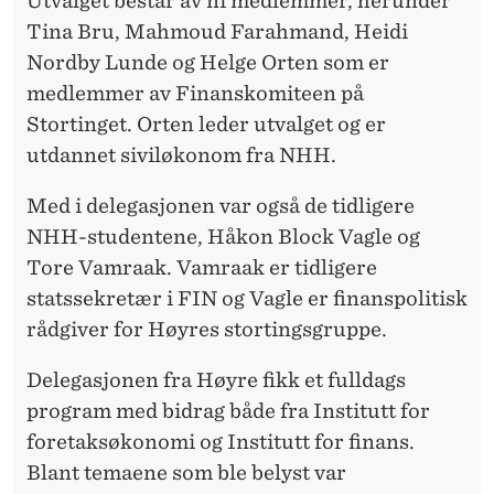
Utvalget består av ni medlemmer, herunder
N
Tina Bru, Mahmoud Farahmand, Heidi
O
Nordby Lunde og Helge Orten som er
F
medlemmer av Finanskomiteen på
H
Stortinget. Orten leder utvalget og er
utdannet siviløkonom fra NHH.
Ø
Y
Med i delegasjonen var også de tidligere
NHH-studentene, Håkon Block Vagle og
R
Tore Vamraak. Vamraak er tidligere
E
statssekretær i FIN og Vagle er finanspolitisk
rådgiver for Høyres stortingsgruppe.
Delegasjonen fra Høyre fikk et fulldags
program med bidrag både fra Institutt for
foretaksøkonomi og Institutt for finans.
Blant temaene som ble belyst var