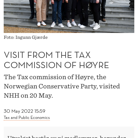
News
T
A
X
C
Foto: Ingunn Gjærde
O
VISIT FROM THE TAX
M
COMMISSION OF HØYRE
M
The Tax commission of Høyre, the
I
Norwegian Conservative Party, visited
S
NHH on 20 May.
S
30 May 2022 15:59
I
Tax and Public Economics
O