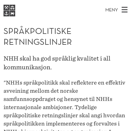
S
MENY
P
H
NO
EN
S
R
FOR STUDENTER
O
Ø
SPRÅKPOLITISKE
K
VIDEREUTDANNING
Å
I
V
RETNINGSLINJER
BIBLIOTEKET
N
E
E
K
T
Forsiden
T
D
S
P
NHH skal ha god språklig kvalitet i all
T
Studier
M
E
kommunikasjon.
O
D
E
Forskning
E
T
L
N
"NHHs språkpolitikk skal reflektere en effektiv
Om NHH
Y
I
avveining mellom det norske
Alumni
samfunnsoppdraget og hensynet til NHHs
T
internasjonale ambisjoner. Tydelige
I
språkpolitiske retningslinjer skal angi hvordan
S
språkpolitikken implementeres og forvaltes i