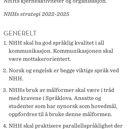
NHHs kjerneaktiviteter og organisasjon."
K
E
NHHs strategi 2022-2025
R
GENERELT
E
NHH skal ha god språklig kvalitet i all
T
kommunikasjon. Kommunikasjonen skal
N
være mottakerorientert.
I
Norsk og engelsk er begge viktige språk ved
N
NHH.
G
NHHs bruk av målformer skal være i tråd
S
med kravene i Språklova
.
Ansatte og
studenter som har nynorsk som hovedmål,
L
oppfordres til å bruke denne målformen.
I
NHH skal praktisere parallellspråklighet der