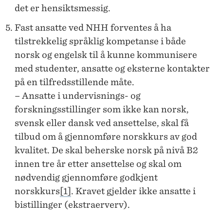
N
det er hensiktsmessig.
J
Fast ansatte ved NHH forventes å ha
E
tilstrekkelig språklig kompetanse i både
R
norsk og engelsk til å kunne kommunisere
med studenter, ansatte og eksterne kontakter
på en tilfredsstillende måte.
– Ansatte i undervisnings- og
forskningsstillinger som ikke kan norsk,
svensk eller dansk ved ansettelse, skal få
tilbud om å gjennomføre norskkurs av god
kvalitet. De skal beherske norsk på nivå B2
innen tre år etter ansettelse og skal om
nødvendig gjennomføre godkjent
norskkurs
[1]
. Kravet gjelder ikke ansatte i
bistillinger (ekstraerverv).