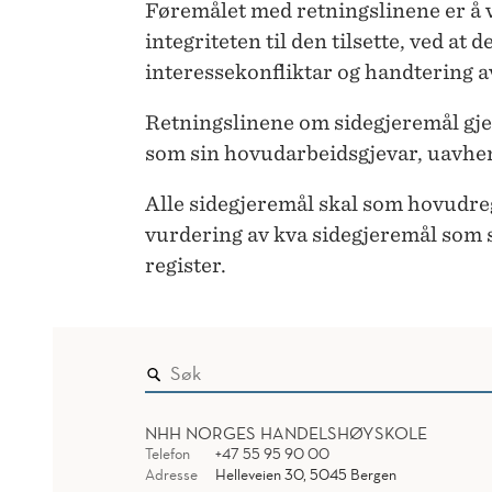
Føremålet med retningslinene er å
integriteten til den tilsette, ved at 
interessekonfliktar og handtering a
Retningslinene om sidegjeremål gj
som sin hovudarbeidsgjevar, uavheng
Alle sidegjeremål skal som hovudreg
vurdering av kva sidegjeremål som s
register.
NHH NORGES HANDELSHØYSKOLE
Telefon
+47 55 95 90 00
Adresse
Helleveien 30, 5045 Bergen