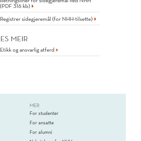
Retningsliner for sidegjeremål ved NHH
(PDF 316 kb)
Registrer sidegjeremål (for NHH-tilsette)
LES MEIR
Etikk og ansvarlig atferd
MER
For studenter
For ansatte
For alumni