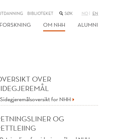
SØK
UTDANNING
BIBLIOTEKET
NO
EN
I
NETTSTEDET
FORSKNING
OM NHH
ALUMNI
OVERSIKT OVER
SIDEGJEREMÅL
Sidegjeremålsoversikt for NHH
RETNINGSLINER OG
RETTLEIING