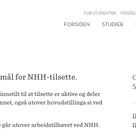
NY
FOR STUDENTER
VIDERE
FORSIDEN
STUDIER
emål for NHH-tilsette.
stilt til at tilsette er aktive og deler
nnet, også utover hovudstillinga si ved
je går utover arbeidstilhøvet ved NHH.