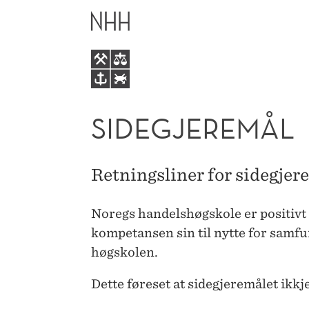
SIDEGJEREMÅL
HOVEDME
SIDEGJEREMÅL
Retningsliner for sidegjer
Noregs handelshøgskole er positivt inn
kompetansen sin til nytte for samfu
høgskolen.
Dette føreset at sidegjeremålet ikk