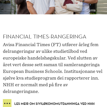
B
E
S
T
FINANCIAL TIMES-RANGERINGA
E
Avisa Financial Times (FT) utfører årleg fem
delrangeringar av ulike studietilbod ved
europeiske handelshøgskular. Ved slutten av
året vert desse sett saman til samlerangeringa
European Business Schools. Institusjonane vel
sjølve kva studieprogram dei rapporterer inn.
NHH er normalt med på fire av
delrangeringane.
LES MEIR OM SIVILØKONOMUTDANNINGA VED NHH