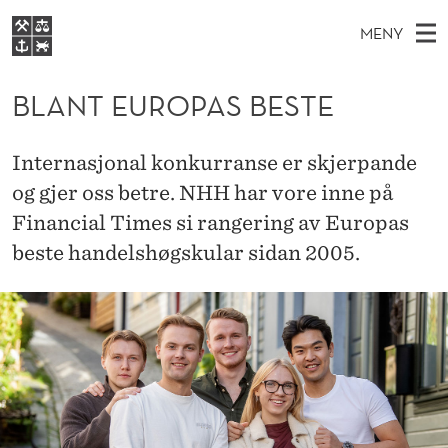
B
MENY
L
H
NO
EN
S
A
FOR STUDENTER
O
Ø
BLANT EUROPAS BESTE
K
VIDEREUTDANNING
N
I
V
BIBLIOTEKET
N
E
E
T
Internasjonal konkurranse er skjerpande
T
Forsiden
T
D
og gjer oss betre. NHH har vore inne på
S
E
T
Studier
M
Financial Times si rangering av Europas
E
U
D
E
Forskning
E
beste handelshøgskular sidan 2005.
T
R
N
Om NHH
Y
O
Alumni
P
A
S