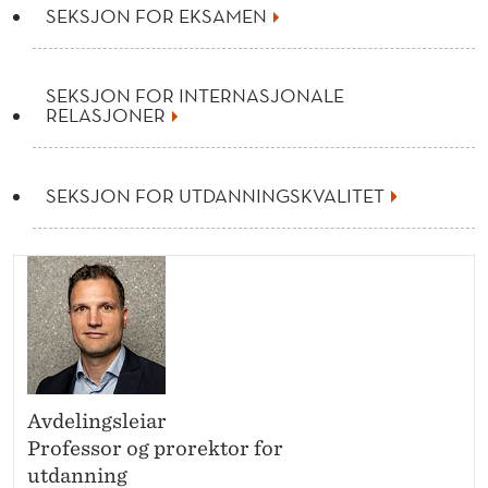
S
SEKSJON FOR EKSAMEN
T
R
SEKSJON FOR INTERNASJONALE
RELASJONER
A
T
SEKSJON FOR UTDANNINGSKVALITET
I
V
A
V
D
E
Avdelingsleiar
Professor og prorektor for
L
utdanning