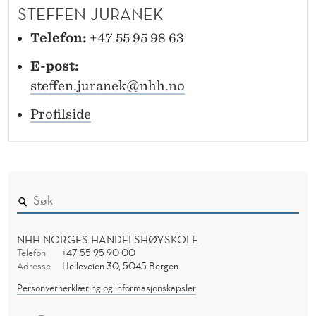
I
STEFFEN JURANEK
N
Telefon:
+47 55 95 98 63
G
E-post:
steffen.juranek@nhh.no
Profilside
NHH NORGES HANDELSHØYSKOLE
Telefon
+47 55 95 90 00
Adresse
Helleveien 30, 5045 Bergen
Personvernerklæring og informasjonskapsler