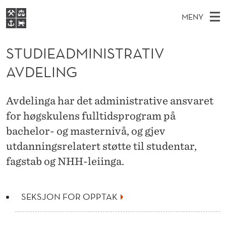
S
MENY
T
H
NO
EN
S
U
FOR STUDENTER
O
Ø
STUDIEADMINISTRATIV
K
VIDEREUTDANNING
D
I
V
AVDELING
BIBLIOTEKET
N
E
E
I
T
Forsiden
T
D
S
E
Avdelinga har det administrative ansvaret
T
Studier
M
E
for høgskulens fulltidsprogram på
A
D
E
Forskning
E
bachelor- og masternivå, og gjev
T
D
N
Om NHH
utdanningsrelatert støtte til studentar,
Y
M
fagstab og NHH-leiinga.
Alumni
I
N
SEKSJON FOR OPPTAK
I