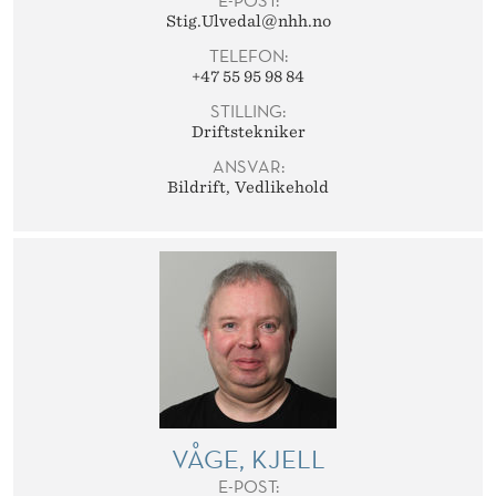
E-POST:
Stig.Ulvedal@nhh.no
TELEFON:
+47 55 95 98 84
STILLING:
Driftstekniker
ANSVAR:
Bildrift
Vedlikehold
VÅGE, KJELL
E-POST: