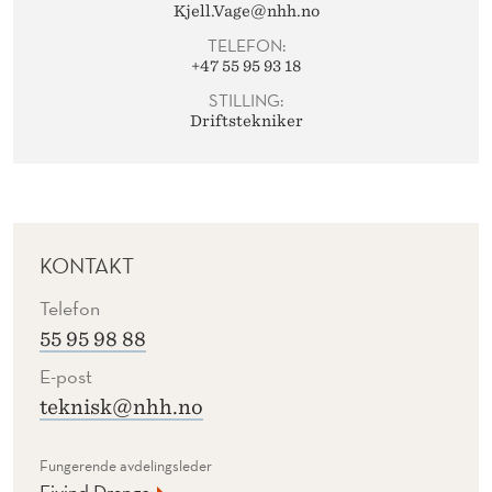
Kjell.Vage@nhh.no
TELEFON:
+47 55 95 93 18
STILLING:
Driftstekniker
KONTAKT
Telefon
55 95 98 88
E-post
teknisk@nhh.no
Fungerende avdelingsleder
Eivind Drange