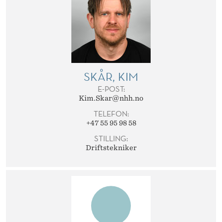
SKÅR, KIM
E-POST:
Kim.Skar@nhh.no
TELEFON:
+47 55 95 98 58
STILLING:
Driftstekniker