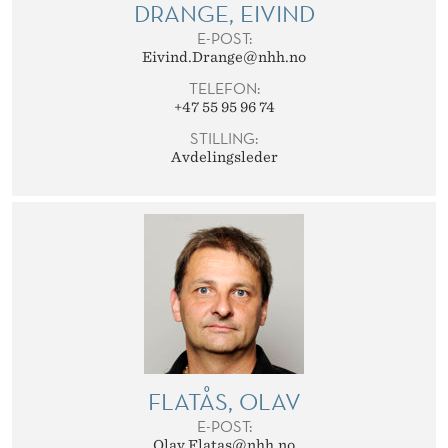
L
DRANGE, EIVIND
E-POST:
I
Eivind.Drange@nhh.no
N
TELEFON:
+47 55 95 96 74
G
STILLING:
A
Avdelingsleder
FLATÅS, OLAV
E-POST:
Olav.Flatas@nhh.no