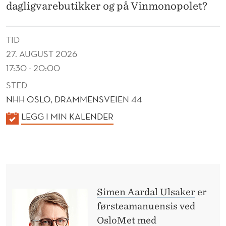
O
dagligvarebutikker og på Vinmonopolet?
R
G
TID
27. AUGUST 2026
E
17:30 - 20:00
?
STED
NHH OSLO, DRAMMENSVEIEN 44
K
LEGG I MIN KALENDER
A
L
E
N
D
Simen Aardal Ulsaker
er
E
førsteamanuensis ved
R
OsloMet med