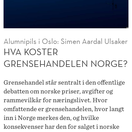
N
S
E
H
Alumnipils i Oslo: Simen Aardal Ulsaker
A
HVA KOSTER
N
GRENSEHANDELEN NORGE?
D
E
Grensehandel står sentralt i den offentlige
L
debatten om norske priser, avgifter og
rammevilkår for næringslivet. Hvor
E
omfattende er grensehandelen, hvor langt
N
inn i Norge merkes den, og hvilke
N
konsekvenser har den for salget i norske