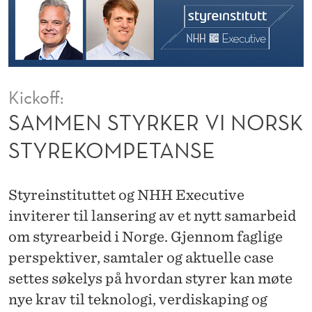
R
V
I
N
Kickoff:
O
SAMMEN STYRKER VI NORSK
R
STYREKOMPETANSE
S
K
Styreinstituttet og NHH Executive
S
inviterer til lansering av et nytt samarbeid
om styrearbeid i Norge. Gjennom faglige
T
perspektiver, samtaler og aktuelle case
Y
settes søkelys på hvordan styrer kan møte
R
nye krav til teknologi, verdiskaping og