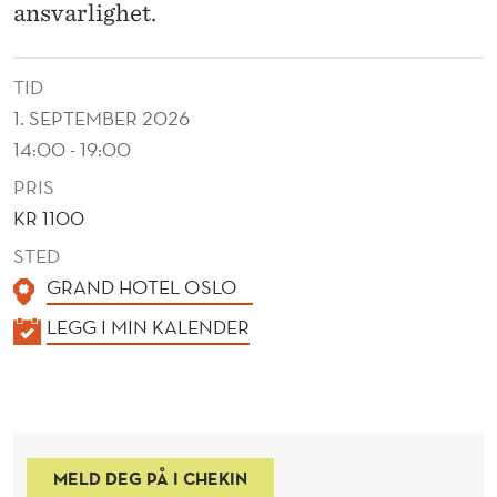
E
ansvarlighet.
K
O
TID
1. SEPTEMBER 2026
M
14:00 - 19:00
P
PRIS
E
KR 1100
T
STED
GRAND HOTEL OSLO
A
K
LEGG I MIN KALENDER
N
A
S
L
E
E
N
MELD DEG PÅ I CHEKIN
D