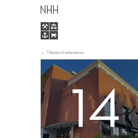
NÅR
HOVEDME
STATEN
FØRER
TILSYN
Tilbake til kalenderen
14