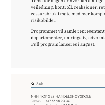
Tema for dagen er hvordan statlige
veiledning, kontroll, reaksjoner, ret
ressursbruk i møte med mer kompl
risikobilder.
Programmet vil samle representanter
departementer, næringsliv, advokat
Full program lanseres i august.
NHH NORGES HANDELSHØYSKOLE
Telefon
+47 55 95 90 00