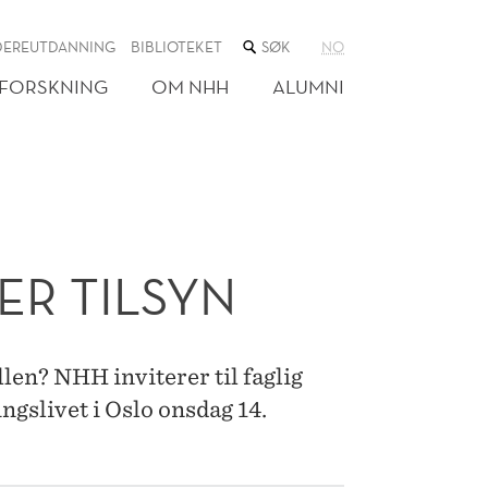
SØK
DEREUTDANNING
BIBLIOTEKET
NO
I
NETTSTEDET
FORSKNING
OM NHH
ALUMNI
ER TILSYN
llen? NHH inviterer til faglig
ngslivet i Oslo onsdag 14.