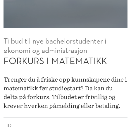
M
A
T
I
Tilbud til nye bachelorstudenter i
K
økonomi og administrasjon
K
FORKURS I MATEMATIKK
Trenger du å friske opp kunnskapene dine i
matematikk før studiestart? Da kan du
delta på forkurs. Tilbudet er frivillig og
krever hverken påmelding eller betaling.
TID