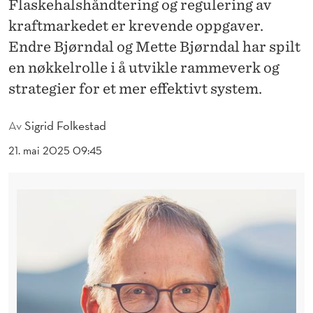
O
Flaskehalshåndtering og regulering av
kraftmarkedet er krevende oppgaver.
R
Endre Bjørndal og Mette Bjørndal har spilt
S
en nøkkelrolle i å utvikle rammeverk og
K
strategier for et mer effektivt system.
E
Av
Sigrid Folkestad
R
21. mai 2025 09:45
E
B
I
D
R
A