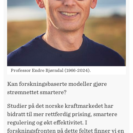
T
T
T
I
L
U
T
Professor Endre Bjørndal (1966-2024).
V
Kan forskningsbaserte modeller gjøre
I
strømnettet smartere?
K
Studier på det norske kraftmarkedet har
L
bidratt til mer rettferdig prising, smartere
I
regulering og økt effektivitet. I
forskningsfronten på dette feltet finner vi en