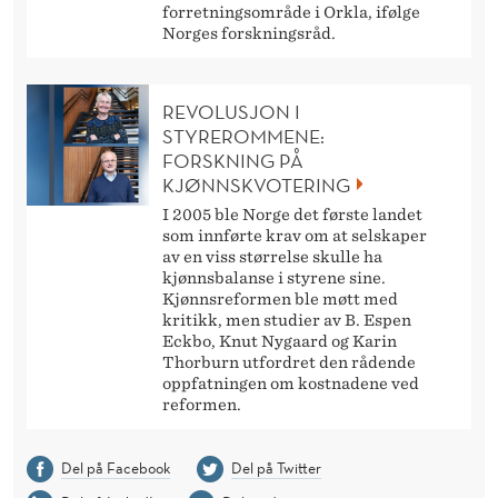
forretningsområde i Orkla, ifølge
Norges forskningsråd.
REVOLUSJON I
STYREROMMENE:
FORSKNING PÅ
KJØNNSKVOTERING
I 2005 ble Norge det første landet
som innførte krav om at selskaper
av en viss størrelse skulle ha
kjønnsbalanse i styrene sine.
Kjønnsreformen ble møtt med
kritikk, men studier av B. Espen
Eckbo, Knut Nygaard og Karin
Thorburn utfordret den rådende
oppfatningen om kostnadene ved
reformen.
Del på Facebook
Del på Twitter