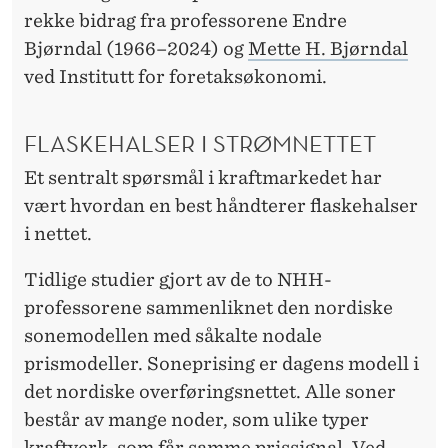
N
rekke bidrag fra professorene Endre
G
Bjørndal (1966–2024) og
Mette H. Bjørndal
E
ved Institutt for foretaksøkonomi.
N
FLASKEHALSER I STRØMNETTET
A
Et sentralt spørsmål i kraftmarkedet har
V
vært hvordan en best håndterer flaskehalser
K
i nettet.
R
Tidlige studier gjort av de to NHH-
A
professorene sammenliknet den nordiske
F
sonemodellen med såkalte nodale
prismodeller. Soneprising er dagens modell i
T
det nordiske overføringsnettet. Alle soner
M
består av mange noder, som ulike typer
kraftverk, som får samme prissignal. Ved