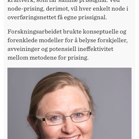
A
node-prising, derimot, vil hver enkelt node i
R
overføringsnettet få egne prissignal.
K
Forskningsarbeidet brukte konseptuelle og
E
forenklede modeller for å belyse forskjeller,
D
avveininger og potensiell ineffektivitet
E
mellom metodene for prising.
T