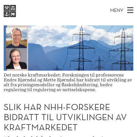
S
MENY
L
H
NO
EN
S
I
FOR STUDENTER
O
Ø
K
VIDEREUTDANNING
K
I
V
BIBLIOTEKET
N
E
E
H
T
Forsiden
T
D
S
A
T
Studier
M
E
R
D
E
Forskning
Det norske kraftmarkedet: Forskningen til professorene
E
Endre Bjørndal og Mette Bjørndal har bidratt til utvikling av
T
N
N
alt fra prisingsmodeller og flaskehåndtering, bedre
Om NHH
regulering til regulering av nettselskapene.
Y
H
Alumni
SLIK HAR NHH-FORSKERE
H
BIDRATT TIL UTVIKLINGEN AV
-
KRAFTMARKEDET
F