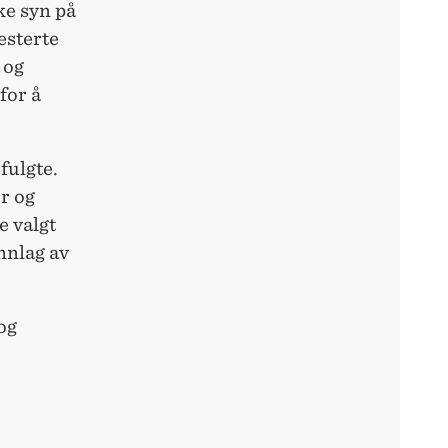
ke syn på
esterte
 og
for å
fulgte.
er og
e valgt
nnlag av
og