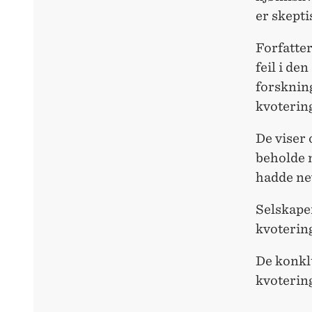
er skepti
Forfatte
feil i de
forskning
kvoterin
De viser 
beholde 
hadde ne
Selskape
kvoterin
De konkl
kvotering