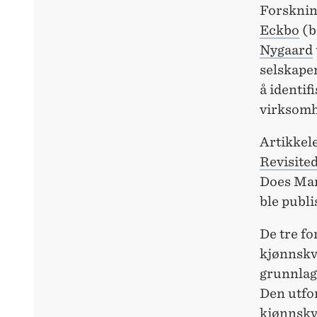
Forsknin
Eckbo
(b
Nygaard
selskape
å identif
virksomh
Artikkel
Revisite
Does Man
ble publ
De tre f
kjønnskvo
grunnlag 
Den utfo
kjønnskv