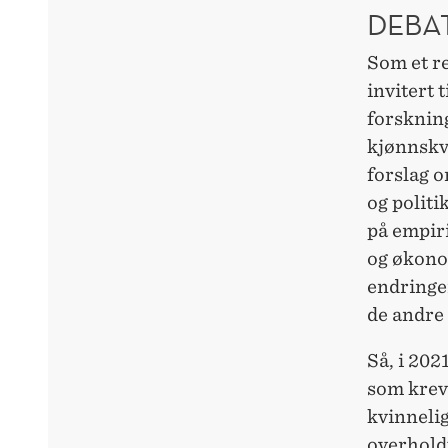
DEBAT
Som et r
invitert 
forsknin
kjønnskvo
forslag 
og polit
på empiri
og økono
endringen
de andre 
Så, i 202
som krevd
kvinnelig
overhold