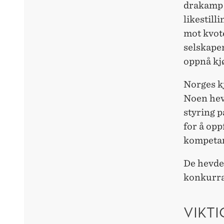
drakamp 
likestill
mot kvot
selskapen
oppnå kj
Norges k
Noen hevd
styring 
for å opp
kompetans
De hevdet
konkurra
VIKT