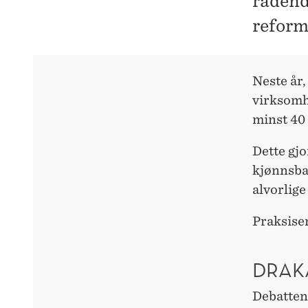
rådend
reform
Neste år,
virksomh
minst 40
Dette gjo
kjønnsba
alvorlige
Praksisen
DRAK
Debatten 