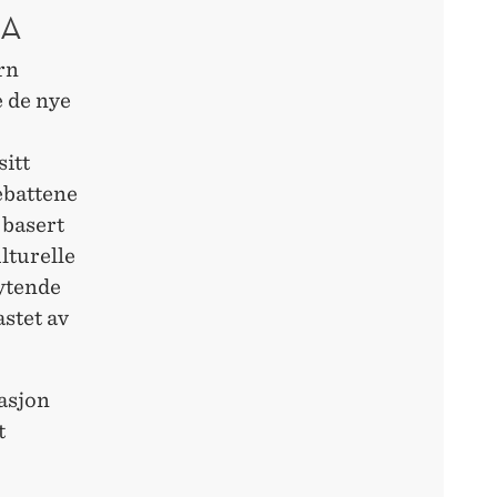
SA
rn
e de nye
sitt
ebattene
 basert
lturelle
ytende
astet av
tasjon
t