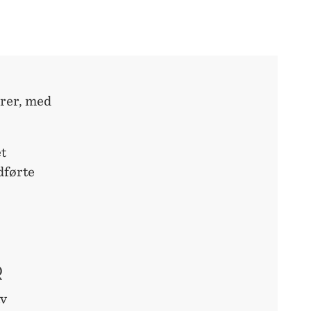
rer, med
et
dførte
R
av