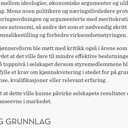
mellom ideologier, økonomiske argumenter og uli
ing. Mens noen politikere og næringslivsledere prot
eringsordningen og argumenterte med meritokrati
es autonomi, så andre det som et nødvendig skritt 
ønnslikestilling og forbedre virksomhetsstyringen.
jønnsreform ble møtt med kritikk også i årene som 
et at det ville føre til mindre effektive beslutning
på toppnivå i selskapet dersom styremedlemmene bl
fylle et krav om kjønnskvotering i stedet for på gru
e, kvalifikasjoner eller relevant erfaring.
 at dette ville kunne påvirke selskapets resultater 
nseevne i markedet.
IG GRUNNLAG