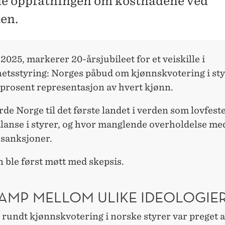
e oppfatningen om kostnadene ved
en.
 2025, markerer 20-årsjubileet for et veiskille i
etsstyring: Norges påbud om kjønnskvotering i sty
 prosent representasjon av hvert kjønn.
rde Norge til det første landet i verden som lovfest
lanse i styrer, og hvor manglende overholdelse me
 sanksjoner.
 ble først møtt med skepsis.
AMP MELLOM ULIKE IDEOLOGIE
rundt kjønnskvotering i norske styrer var preget 