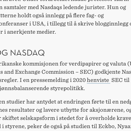
 samtaler med Nasdaqs ledende jurister. Hun og
terne holdt også innlegg på flere fag- og
nferanser i USA, i tillegg til å skrive blogginnlegg 
r i anerkjente medier.
OG NASDAQ
ikanske kommisjonen for verdipapirer og valuta 
es and Exchange Commission – SEC) godkjente Na
regler. I en pressemelding i 2020
henviste
SEC til
jønnsbalanserende styrepolitikk.
 studier har antydet at endringen førte til en ned
es resultater og lavere utbytte for aksjonærene, o
 skiftet selskapsform i stedet for å overholde krav
i styrene, peker de også på studien til Eckbo, Nyaa