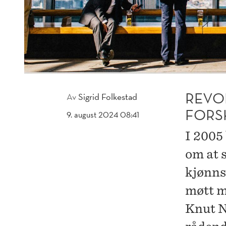
REVO
Av
Sigrid Folkestad
FORS
9. august 2024 08:41
I 2005
om at s
kjønns
møtt m
Knut N