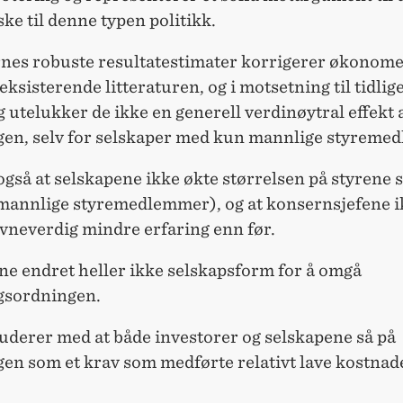
ske til denne typen politikk.
rnes robuste resultatestimater korrigerer økonome
n eksisterende litteraturen, og i motsetning til tidlig
 utelukker de ikke en generell verdinøytral effekt 
gen, selv for selskaper med kun mannlige styreme
også at selskapene ikke økte størrelsen på styrene s
mannlige styremedlemmer), og at konsernsjefene i
vneverdig mindre erfaring enn før.
ne endret heller ikke selskapsform for å omgå
gsordningen.
uderer med at både investorer og selskapene så på
en som et krav som medførte relativt lave kostnad