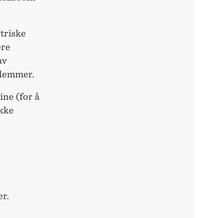
triske
ere
av
dlemmer.
ine (for å
kke
er.