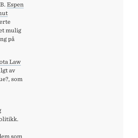
B.
Espen
nut
erte
et mulig
ing på
uota Law
lgt av
ue?, som
g
litikk.
 dem som