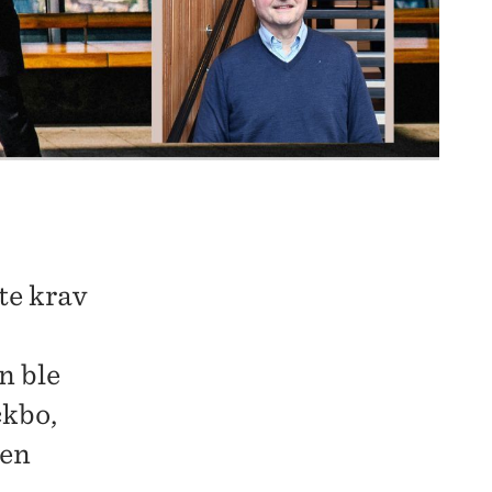
te krav
n ble
ckbo,
den