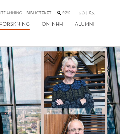
SØK
UTDANNING
BIBLIOTEKET
NO
EN
I
NETTSTEDET
FORSKNING
OM NHH
ALUMNI