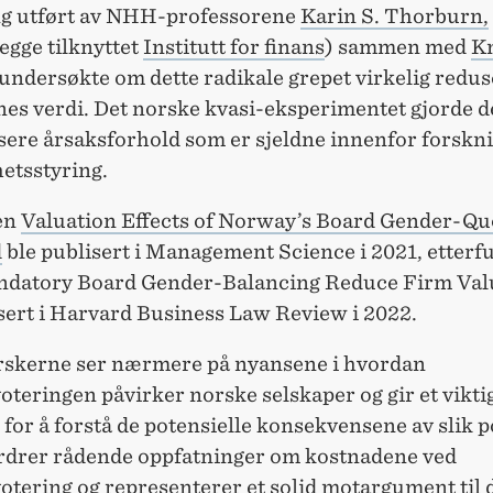
g utført av NHH-professorene
Karin S. Thorburn,
egge tilknyttet
Institutt for finans
) sammen med
K
undersøkte om dette radikale grepet virkelig redus
nes verdi. Det norske kvasi-eksperimentet gjorde d
isere årsaksforhold som er sjeldne innenfor forskn
etsstyring.
en
Valuation Effects of Norway’s Board Gender-Q
d
ble publisert i Management Science i 2021, etterfu
datory Board Gender-Balancing Reduce Firm Val
isert i Harvard Business Law Review i 2022.
orskerne ser nærmere på nyansene i hvordan
teringen påvirker norske selskaper og gir et vikti
for å forstå de potensielle konsekvensene av slik po
rdrer rådende oppfatninger om kostnadene ved
otering og representerer et solid motargument til