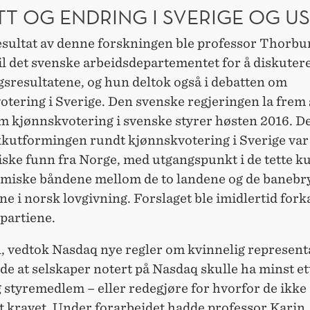
T OG ENDRING I SVERIGE OG U
esultat av denne forskningen ble professor Thorbu
til det svenske arbeidsdepartementet for å diskuter
gsresultatene, og hun deltok også i debatten om
tering i Sverige. Den svenske regjeringen la frem 
om kjønnskvotering i svenske styrer høsten 2016. D
ikkutformingen rundt kjønnskvotering i Sverige var
ske funn fra Norge, med utgangspunkt i de tette ku
miske båndene mellom de to landene og de banebr
e i norsk lovgivning. Forslaget ble imidlertid fork
partiene.
1, vedtok Nasdaq nye regler om kvinnelig represen
e at selskaper notert på Nasdaq skulle ha minst et
 styremedlem – eller redegjøre for hvorfor de ikke
t kravet. Under forarbeidet hadde professor Karin