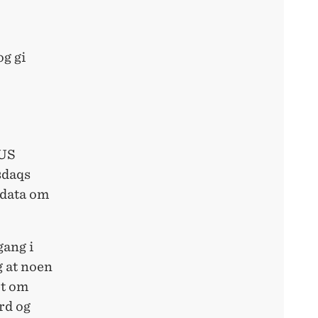
og gi
(US
sdaqs
 data om
gang i
g at noen
et om
rd og