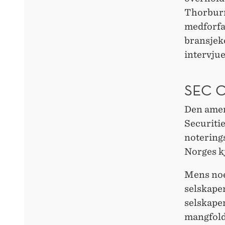
Thorburn
medforfat
bransjeko
intervjue
SEC 
Den amer
Securiti
noterings
Norges k
Mens noen
selskapen
selskaper
mangfold 