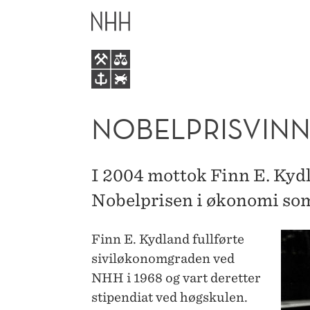
NOBELPRISVINNAR
HOVEDME
FINN
E.
KYDLAND
NOBELPRISVINN
I 2004 mottok Finn E. Kyd
Nobelprisen i økonomi som
Finn E. Kydland fullførte
siviløkonomgraden ved
NHH i 1968 og vart deretter
stipendiat ved høgskulen.