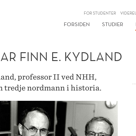
NY
FOR STUDENTER
VIDERE
FORSIDEN
STUDIER
AR FINN E. KYDLAND
land, professor II ved NHH,
 tredje nordmann i historia.