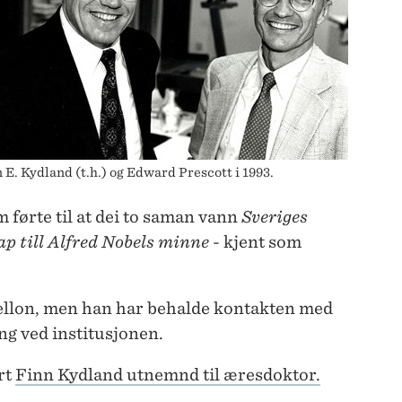
 E. Kydland (t.h.) og Edward Prescott i 1993.
m førte til at dei to saman vann
Sveriges
p till Alfred Nobels minne
- kjent som
 Mellon, men han har behalde kontakten med
ng ved institusjonen.
rt
Finn Kydland utnemnd til æresdoktor.