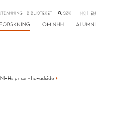
SØK
UTDANNING
BIBLIOTEKET
NO
EN
I
NETTSTEDET
FORSKNING
OM NHH
ALUMNI
NHHs prisar - hovudside