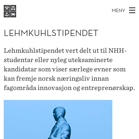
L
MENY
E
H
NO
EN
S
H
FOR STUDENTER
O
Ø
LEHMKUHLSTIPENDET
K
VIDEREUTDANNING
M
I
V
BIBLIOTEKET
N
E
E
K
Lehmkuhlstipendet vert delt ut til NHH-
T
Forsiden
T
D
studentar eller nyleg uteksaminerte
S
U
T
Studier
M
kandidatar som viser særlege evner som
E
H
D
E
Forskning
E
kan fremje norsk næringsliv innan
T
L
N
fagområda innovasjon og entreprenørskap.
Om NHH
Y
S
Alumni
T
I
P