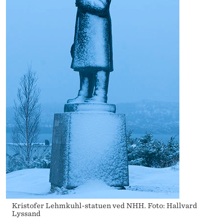
E
N
D
E
T
Kristofer Lehmkuhl-statuen ved NHH. Foto: Hallvard
Lyssand