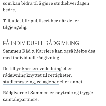
E
som kan bidra til å gjøre studiehverdagen
bedre.
T
P
Tilbudet blir publisert her når det er
tilgjengelig.
Å
N
FÅ INDIVIDUELL RÅDGIVNING
H
Sammen Råd & Karriere kan også hjelpe deg
H
med individuell rådgivning.
De tilbyr
karriereveiledning
eller
rådgivning knyttet til rettigheter,
studiemestring, relasjoner
eller annet.
Rådgiverne i Sammen er nøytrale og trygge
samtalepartnere.