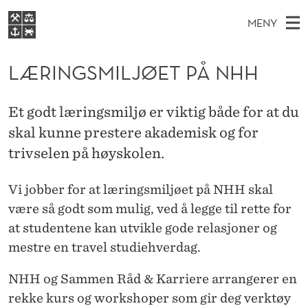
L
MENY
Æ
H
NO
EN
S
R
FOR STUDENTER
O
Ø
LÆRINGSMILJØET PÅ NHH
K
VIDEREUTDANNING
I
I
V
BIBLIOTEKET
N
E
E
N
Et godt læringsmiljø er viktig både for at du
T
Forsiden
T
D
skal kunne prestere akademisk og for
S
G
T
Studier
M
trivselen på høyskolen.
E
S
D
E
Forskning
E
T
M
Vi jobber for at læringsmiljøet på NHH skal
N
Om NHH
være så godt som mulig, ved å legge til rette for
Y
I
Alumni
at studentene kan utvikle gode relasjoner og
L
mestre en travel studiehverdag.
J
NHH og Sammen Råd & Karriere arrangerer en
Ø
rekke kurs og workshoper som gir deg verktøy