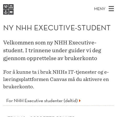
N
MENY
Y
H
NO
EN
S
N
FOR STUDENTER
O
Ø
NY NHH EXECUTIVE-STUDENT
K
VIDEREUTDANNING
H
I
V
BIBLIOTEKET
N
E
E
H
Velkommen som ny NHH Executive-
T
Forsiden
T
D
student. I trinnene under guider vi deg
S
E
T
Studier
M
gjennom opprettelse av brukerkonto
E
X
D
E
Forskning
E
T
E
For å kunne ta i bruk NHHs IT-tjenester og e-
N
Om NHH
læringsplattformen Canvas må du aktivere en
Y
C
Alumni
brukerkonto.
U
T
For NHH Executive studenter (deltid)
I