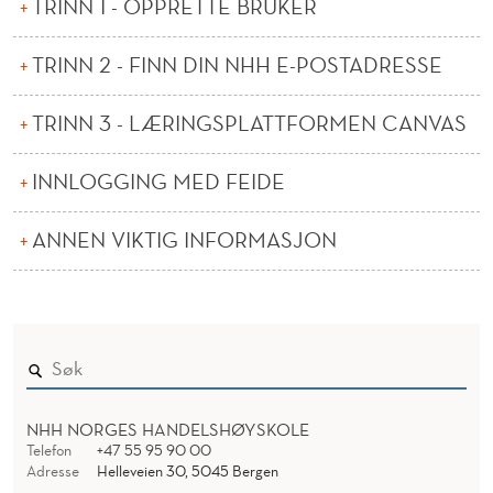
TRINN 1 - OPPRETTE BRUKER
V
E
TRINN 2 - FINN DIN NHH E-POSTADRESSE
-
TRINN 3 - LÆRINGSPLATTFORMEN CANVAS
S
T
INNLOGGING MED FEIDE
U
ANNEN VIKTIG INFORMASJON
D
E
N
T
NHH NORGES HANDELSHØYSKOLE
Telefon
+47 55 95 90 00
Adresse
Helleveien 30, 5045 Bergen