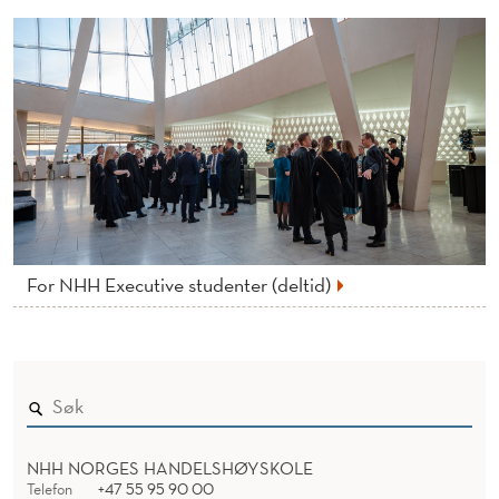
H
E
X
E
C
U
T
For NHH Executive studenter (deltid)
I
V
E
M
B
NHH NORGES HANDELSHØYSKOLE
Telefon
+47 55 95 90 00