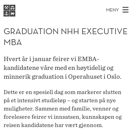
G
MENY
R
H
NO
EN
S
A
FOR STUDENTER
O
Ø
GRADUATION NHH EXECUTIVE
K
VIDEREUTDANNING
D
I
V
MBA
BIBLIOTEKET
N
E
E
U
T
Forsiden
T
D
S
A
Hvert år i januar feirer vi EMBA-
T
Studier
M
E
kandidatene våre med en høytidelig og
T
D
E
Forskning
E
minnerik graduation i Operahuset i Oslo.
T
I
N
Om NHH
Y
O
Dette er en spesiell dag som markerer slutten
Alumni
på et intensivt studieløp – og starten på nye
N
muligheter. Sammen med familie, venner og
N
forelesere feirer vi innsatsen, kunnskapen og
H
reisen kandidatene har vært gjennom.