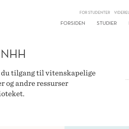
NY
FOR STUDENTER
VIDERE
FORSIDEN
STUDIER
 NHH
u tilgang til vitenskapelige
er og andre ressurser
oteket.