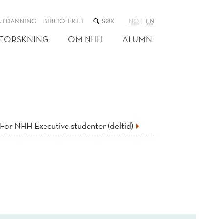
SØK
UTDANNING
BIBLIOTEKET
NO
EN
I
NETTSTEDET
FORSKNING
OM NHH
ALUMNI
For NHH Executive studenter (deltid)