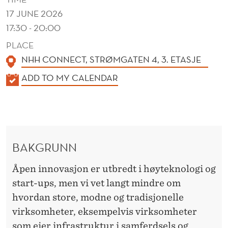
E
17 JUNE 2026
L
17:30 - 20:00
I
PLACE
G
NHH CONNECT, STRØMGATEN 4, 3. ETASJE
O
K
ADD TO MY CALENDAR
A
G
L
H
E
V
N
BAKGRUNN
D
A
E
Åpen innovasjon er utbredt i høyteknologi og
S
R
start-ups, men vi vet langt mindre om
K
hvordan store, modne og tradisjonelle
A
virksomheter, eksempelvis virksomheter
som eier infrastruktur i samferdsels og