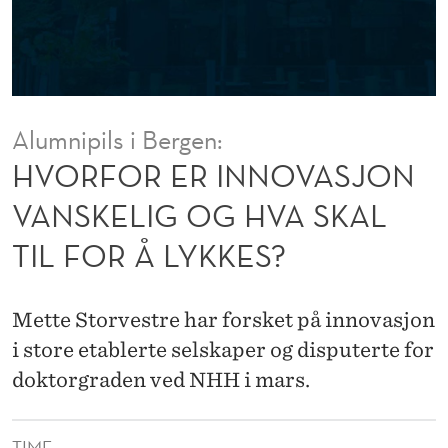
O
V
A
S
Alumnipils i Bergen:
J
HVORFOR ER INNOVASJON
O
VANSKELIG OG HVA SKAL
N
TIL FOR Å LYKKES?
V
A
Mette Storvestre har forsket på innovasjon
N
i store etablerte selskaper og disputerte for
S
doktorgraden ved NHH i mars.
K
TIME