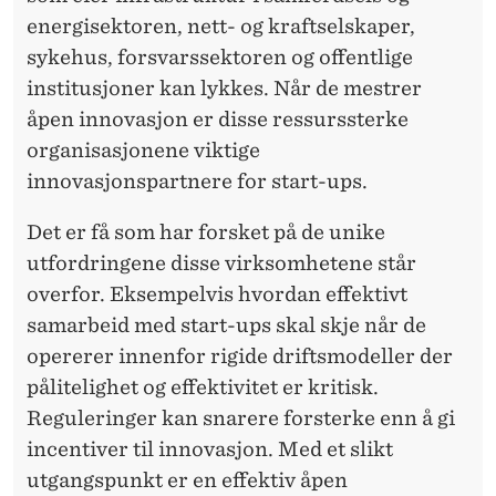
L
energisektoren, nett- og kraftselskaper,
T
sykehus, forsvarssektoren og offentlige
I
institusjoner kan lykkes.
Når de mestrer
åpen innovasjon er disse ressurssterke
L
organisasjonene viktige
F
innovasjonspartnere for start-ups.
O
Det er få som har forsket på de unike
R
utfordringene disse virksomhetene står
Å
overfor.
Eksempelvis hvordan effektivt
L
samarbeid med start-ups skal skje når de
opererer innenfor rigide driftsmodeller der
Y
pålitelighet og effektivitet er kritisk.
K
Reguleringer kan snarere forsterke enn å gi
K
incentiver til innovasjon. Med et slikt
utgangspunkt er en effektiv åpen