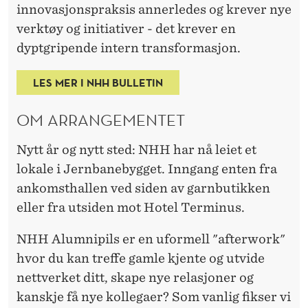
E
innovasjonspraksis annerledes og krever nye
S
verktøy og initiativer - det krever en
?
dyptgripende intern transformasjon.
LES MER I NHH BULLETIN
OM ARRANGEMENTET
Nytt år og nytt sted: NHH har nå leiet et
lokale i Jernbanebygget. Inngang enten fra
ankomsthallen ved siden av garnbutikken
eller fra utsiden mot Hotel Terminus.
NHH Alumnipils er en uformell "afterwork"
hvor du kan treffe gamle kjente og utvide
nettverket ditt, skape nye relasjoner og
kanskje få nye kollegaer? Som vanlig fikser vi