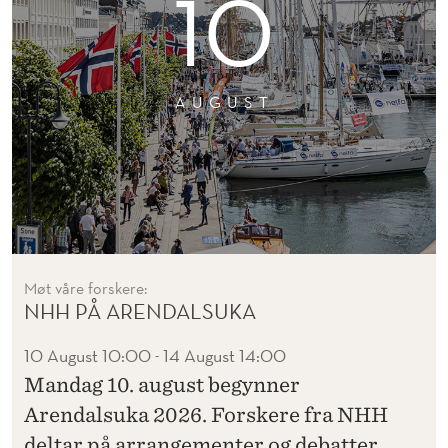
10
AUGUST
Møt våre forskere:
NHH PÅ ARENDALSUKA
10 August 10:00
14 August 14:00
-
Mandag 10. august begynner
Arendalsuka 2026. Forskere fra NHH
deltar på arrangementer og debatter