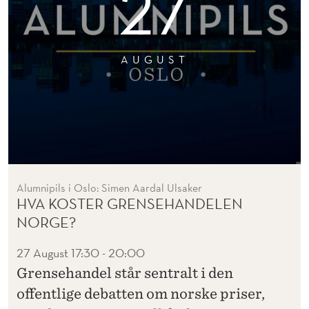
27
AUGUST
Alumnipils i Oslo: Simen Aardal Ulsaker
HVA KOSTER GRENSEHANDELEN
NORGE?
27 August
17:30 - 20:00
Grensehandel står sentralt i den
offentlige debatten om norske priser,