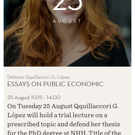
AUGUST
Defense Qquillaccori G. López:
ESSAYS ON PUBLIC ECONOMIC
25 August
10:15 - 14:00
On Tuesday 25 August Qquillaccori G.
López will hold a trial lecture on a
prescribed topic and defend her thesis
for the PhD degree at NHH. Title of the