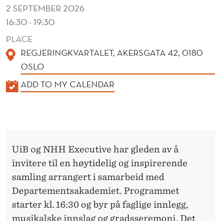
L
2 SEPTEMBER 2026
I
16:30 - 19:30
N
PLACE
REGJERINGKVARTALET, AKERSGATA 42, 0180
G
OSLO
K
ADD TO MY CALENDAR
A
L
E
N
UiB og NHH Executive har gleden av å
D
invitere til en høytidelig og inspirerende
E
samling arrangert i samarbeid med
R
Departementsakademiet. Programmet
starter kl. 16:30 og byr på faglige innlegg,
musikalske innslag og gradsseremoni. Det