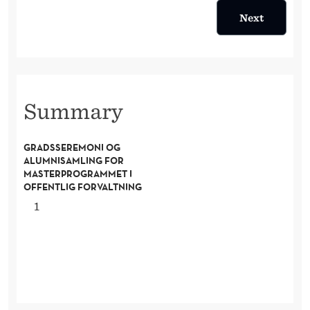
Next
Summary
T
GRADSSEREMONI OG
I
ALUMNISAMLING FOR
C
MASTERPROGRAMMET I
K
OFFENTLIG FORVALTNING
E
1
T
S
A
M
O
U
N