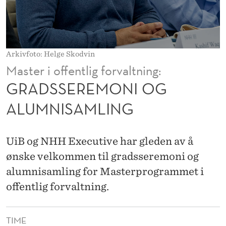
I
O
G
Arkivfoto: Helge Skodvin
A
Master i offentlig forvaltning:
L
GRADSSEREMONI OG
U
ALUMNISAMLING
M
N
UiB og NHH Executive har gleden av å
I
ønske velkommen til gradsseremoni og
alumnisamling for Masterprogrammet i
S
offentlig forvaltning.
A
M
TIME