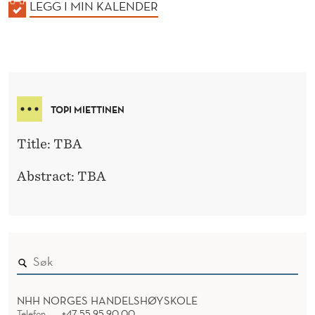
K
LEGG I MIN KALENDER
A
L
E
N
D
TOPI MIETTINEN
E
R
Title: TBA
Abstract: TBA
NHH NORGES HANDELSHØYSKOLE
Telefon
+47 55 95 90 00