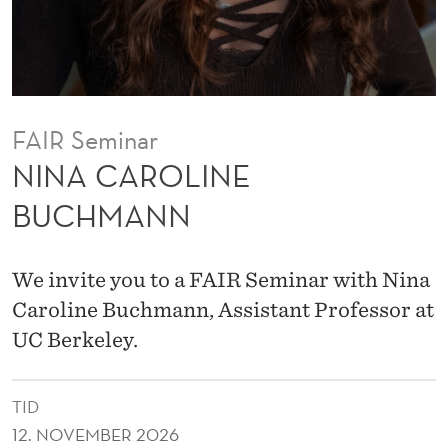
B
U
C
H
FAIR Seminar
M
NINA CAROLINE
A
BUCHMANN
N
N
We invite you to a FAIR Seminar with Nina
Caroline Buchmann, Assistant Professor at
UC Berkeley.
TID
12. NOVEMBER 2026