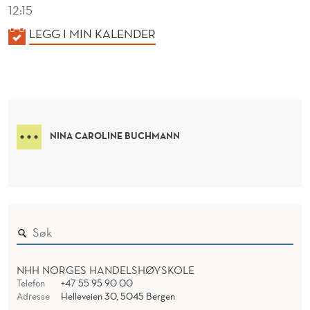
12:15
K
LEGG I MIN KALENDER
A
L
E
N
D
NINA CAROLINE BUCHMANN
E
R
NHH NORGES HANDELSHØYSKOLE
Telefon
+47 55 95 90 00
Adresse
Helleveien 30, 5045 Bergen