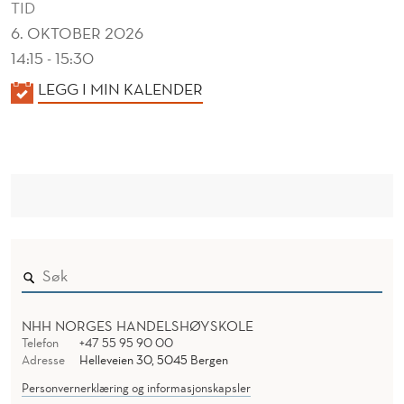
TID
6. OKTOBER 2026
14:15 - 15:30
K
LEGG I MIN KALENDER
A
L
E
N
D
E
R
NHH NORGES HANDELSHØYSKOLE
Telefon
+47 55 95 90 00
Adresse
Helleveien 30, 5045 Bergen
Personvernerklæring og informasjonskapsler