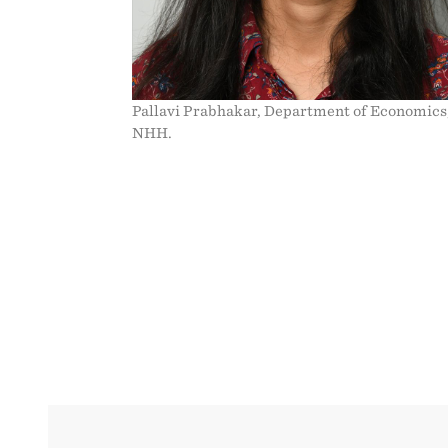
Pallavi Prabhakar, Department of Economics
NHH.