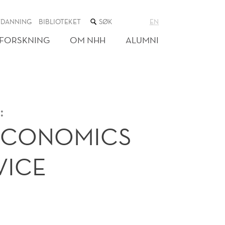
SØK
TDANNING
BIBLIOTEKET
EN
I
NETTSTEDET
FORSKNING
OM NHH
ALUMNI
:
ECONOMICS
VICE