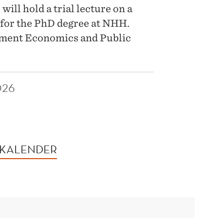
ill hold a trial lecture on a
 for the PhD degree at NHH.
opment Economics and Public
026
 KALENDER