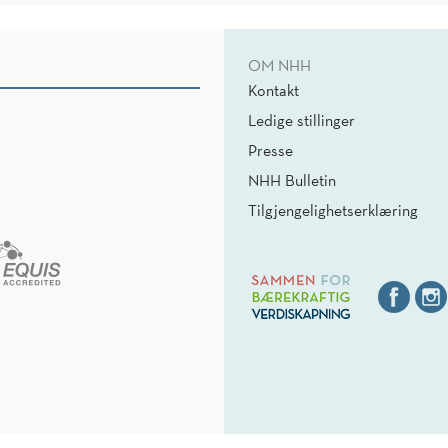
OM NHH
Kontakt
Ledige stillinger
Presse
NHH Bulletin
Tilgjengelighetserklæring