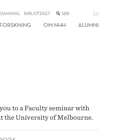
SØK
TDANNING
BIBLIOTEKET
EN
I
NETTSTEDET
FORSKNING
OM NHH
ALUMNI
you to a Faculty seminar with
t the University of Melbourne.