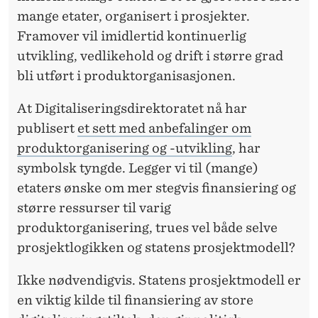
mange etater, organisert i prosjekter.
V
Framover vil imidlertid kontinuerlig
E
utvikling, vedlikehold og drift i større grad
I
bli utført i produktorganisasjonen.
E
At Digitaliseringsdirektoratet nå har
N
publisert
et sett med anbefalinger om
produktorganisering og -utvikling
, har
F
symbolsk tyngde. Legger vi til (mange)
O
etaters ønske om mer stegvis finansiering og
R
større ressurser til varig
produktorganisering, trues vel både selve
M
prosjektlogikken og statens prosjektmodell?
E
Ikke nødvendigvis. Statens prosjektmodell er
R
en viktig kilde til finansiering av store
S