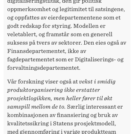
digitaliseringstiltak, den gir politisk
M
oppmerksomhet og legitimitet til satsingene,
og oppfattes av eierdepartementene som et
I
godt redskap for styring. Modellen er
D
veletablert, og framstår som en generell
I
suksess på tvers av sektorer. Den eies også av
Finansdepartementet, ikke av
G
fagdepartementet som er Digitaliserings- og
P
forvaltningsdepartementet.
R
Vår forskning viser også at
vekst i smidig
O
produktorganisering ikke erstatter
D
prosjektlogikken, men heller fører til økt
U
samspill mellom de to.
Særlig interessant er
kombinasjonen av finansiering og bruk av
K
kvalitetssikring i Statens prosjektmodell,
T
med gjennomføring i varige produktteam