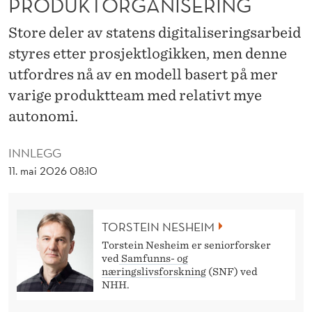
PRODUKTORGANISERING
E
K
Store deler av statens digitaliseringsarbeid
styres etter prosjektlogikken, men denne
T
utfordres nå av en modell basert på mer
M
varige produktteam med relativt mye
O
autonomi.
D
INNLEGG
E
11. mai 2026 08:10
L
L
TORSTEIN NESHEIM
E
Torstein Nesheim er seniorforsker
ved
Samfunns- og
R
næringslivsforskning
(SNF) ved
NHH.
L