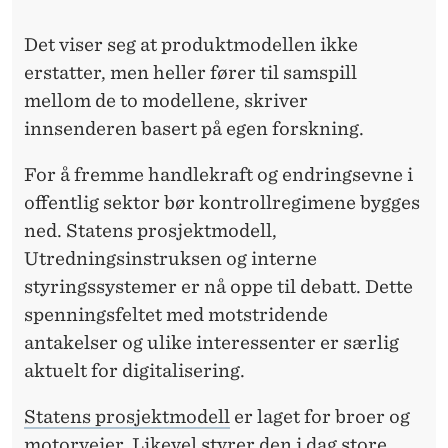
A
G
Det viser seg at produktmodellen ikke
erstatter, men heller fører til samspill
E
mellom de to modellene, skriver
T
innsenderen basert på egen forskning.
F
For å fremme handlekraft og endringsevne i
O
offentlig sektor bør kontrollregimene bygges
R
ned. Statens prosjektmodell,
Utredningsinstruksen og interne
B
styringssystemer er nå oppe til debatt. Dette
R
spenningsfeltet med motstridende
O
antakelser og ulike interessenter er særlig
aktuelt for digitalisering.
E
R
Statens prosjektmodell
er laget for broer og
motorveier. Likevel styrer den i dag store