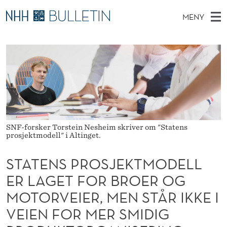
S
MENY
T
H
NO
TIL NHH.NO
S
A
O
Ø
K
Stipendiater og nye forskerprofiler
V
I
T
N
E
Disputaser
E
E
T
T
D
Ekspertutvalg
S
N
T
M
E
Om Bulletin
D
S
E
E
SNF-forsker Torstein Nesheim skriver om "Statens
T
N
P
prosjektmodell" i Altinget.
Y
R
STATENS PROSJEKTMODELL
O
ER LAGET FOR BROER OG
S
MOTORVEIER, MEN STÅR IKKE I
VEIEN FOR MER SMIDIG
J