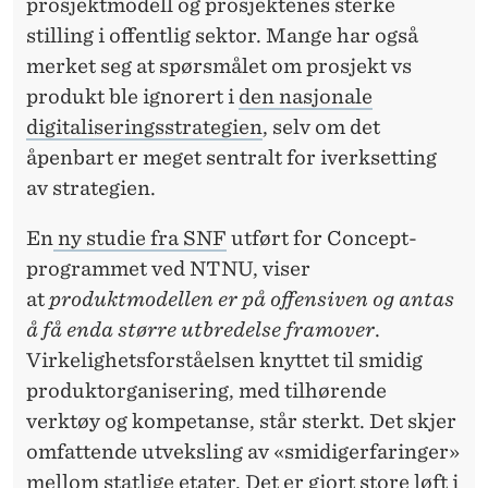
,
prosjektmodell og prosjektenes sterke
M
stilling i offentlig sektor. Mange har også
merket seg at spørsmålet om prosjekt vs
E
produkt ble ignorert i
den nasjonale
N
digitaliseringsstrategien
, selv om det
S
åpenbart er meget sentralt for iverksetting
av strategien.
T
Å
En
ny studie fra SNF
utført for Concept-
programmet ved NTNU, viser
R
at
produktmodellen er på offensiven og antas
I
å få enda større utbredelse framover
.
K
Virkelighetsforståelsen knyttet til smidig
produktorganisering, med tilhørende
K
verktøy og kompetanse, står sterkt. Det skjer
E
omfattende utveksling av «smidigerfaringer»
I
mellom statlige etater. Det er gjort store løft i