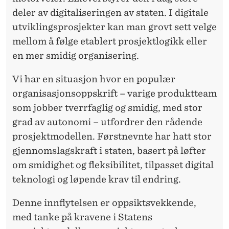
O
deler av digitaliseringen av staten. I digitale
G
utviklingsprosjekter kan man grovt sett velge
M
mellom å følge etablert prosjektlogikk eller
en mer smidig organisering.
O
T
Vi har en situasjon hvor en populær
organisasjonsoppskrift – varige produktteam
O
som jobber tverrfaglig og smidig, med stor
R
grad av autonomi – utfordrer den rådende
V
prosjektmodellen. Førstnevnte har hatt stor
E
gjennomslagskraft i staten, basert på løfter
om smidighet og fleksibilitet, tilpasset digital
I
teknologi og løpende krav til endring.
E
Denne innflytelsen er oppsiktsvekkende,
R
med tanke på kravene i Statens