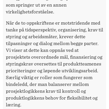
O
som springer ut av en annen
virkelighetsforståelse.
R
G
Når de to oppskriftene er motstridende med
tanke på tidsperspektiv, organisering, krav til
A
styring og arbeidsmåter, krever dette
N
tilpasninger og dialog mellom begge parter.
I
Vi viser at dette kan oppnås ved at
prosjektets overordnede mål, finansiering og
S
styringskrav oversettes til produktteamenes
E
prioriteringer og løpende utviklingsarbeid.
R
Særlig viktig er roller som fungerer som
bindeledd, der man balanserer mellom
I
prosjektlogikkens krav til kontroll og
N
produktlogikkens behov for fleksibilitet og
G
læring.